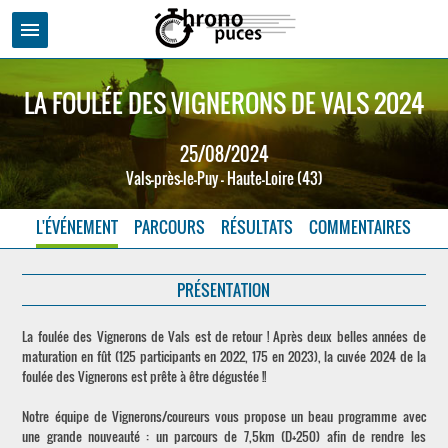
menu
LA FOULÉE DES VIGNERONS DE VALS 2024
25/08/2024
Vals-près-le-Puy - Haute-Loire (43)
L'ÉVÉNEMENT
PARCOURS
RÉSULTATS
COMMENTAIRES
PRÉSENTATION
La foulée des Vignerons de Vals est de retour ! Après deux belles années de
maturation en fût (125 participants en 2022, 175 en 2023), la cuvée 2024 de la
foulée des Vignerons est prête à être dégustée !!
Notre équipe de Vignerons/coureurs vous propose un beau programme avec
une grande nouveauté : un parcours de 7,5km (D+250) afin de rendre les