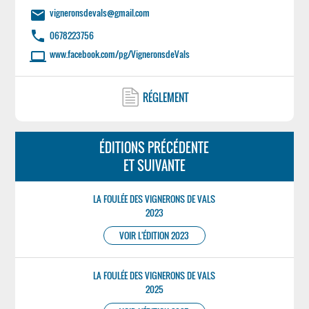
vigneronsdevals@gmail.com
email
phone
0678223756
www.facebook.com/pg/VigneronsdeVals
laptop
RÉGLEMENT
ÉDITIONS PRÉCÉDENTE
ET SUIVANTE
LA FOULÉE DES VIGNERONS DE VALS
2023
VOIR L'ÉDITION 2023
LA FOULÉE DES VIGNERONS DE VALS
2025