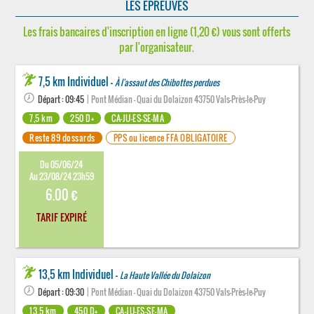
LES ÉPREUVES
Les frais bancaires d'inscription en ligne (1,20 €) vous sont offerts
par l'organisateur.
7,5 km Individuel -
À l'assaut des Chibottes perdues
Départ : 09:45
| Pont Médian - Quai du Dolaizon 43750 Vals-Près-le-Puy
7,5 km
250 D+
CA-JU-ES-SE-MA
Reste 89 dossards
PPS ou licence FFA OBLIGATOIRE
Du 05/06/24
Au 23/08/24 23h59
6.00 €
TARIF EXPIRÉ
13,5 km Individuel -
La Haute Vallée du Dolaizon
Départ : 09:30
| Pont Médian - Quai du Dolaizon 43750 Vals-Près-le-Puy
13,5 km
450 D+
CA-JU-ES-SE-MA