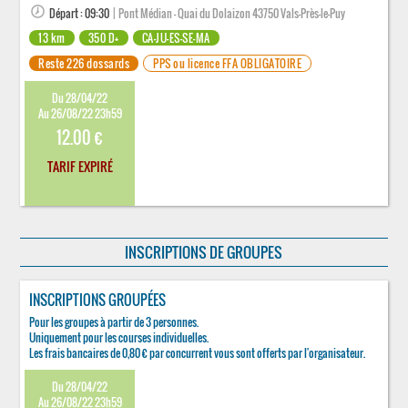
Départ : 09:30
| Pont Médian - Quai du Dolaizon 43750 Vals-Près-le-Puy
13 km
350 D+
CA-JU-ES-SE-MA
Reste 226 dossards
PPS ou licence FFA OBLIGATOIRE
Du 28/04/22
Au 26/08/22 23h59
12.00 €
TARIF EXPIRÉ
INSCRIPTIONS DE GROUPES
INSCRIPTIONS GROUPÉES
Pour les groupes à partir de 3 personnes.
Uniquement pour les courses individuelles.
Les frais bancaires de 0,80 € par concurrent vous sont offerts par l'organisateur.
Du 28/04/22
Au 26/08/22 23h59