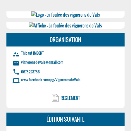
ORGANISATION
Thibaut IMBERT
supervisor_account
vigneronsdevals@gmail.com
email
phone
0678223756
www.facebook.com/pg/VigneronsdeVals
laptop
RÉGLEMENT
ÉDITION SUIVANTE