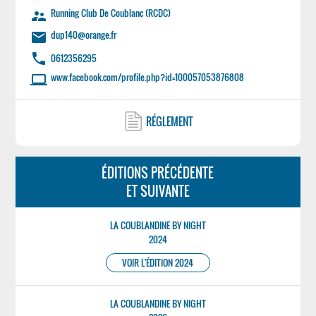
Running Club De Coublanc (RCDC)
supervisor_account
dup140@orange.fr
email
phone
0612356295
www.facebook.com/profile.php?id=100057053876808
laptop
RÉGLEMENT
ÉDITIONS PRÉCÉDENTE
ET SUIVANTE
LA COUBLANDINE BY NIGHT
2024
VOIR L'ÉDITION 2024
LA COUBLANDINE BY NIGHT