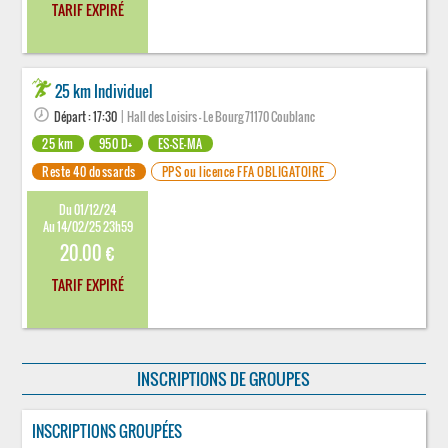
TARIF EXPIRÉ
25 km Individuel
Départ : 17:30
| Hall des Loisirs - Le Bourg 71170 Coublanc
25 km
950 D+
ES-SE-MA
Reste 40 dossards
PPS ou licence FFA OBLIGATOIRE
Du 01/12/24
Au 14/02/25 23h59
20.00 €
TARIF EXPIRÉ
INSCRIPTIONS DE GROUPES
INSCRIPTIONS GROUPÉES