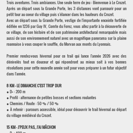
Trois aventures. Trois ambiances. Une seule terre de jeu : Bienvenue à Le Crozet.
Après un départ sous la Grande Porte, les 3 distances vont parcourir pour un
petit tour au coeur du village puis s'élancer dans les hauteurs du Crozet.
Avec un départ sous la Grande Porte, vestige de l'importante enceinte fortifiée
édifiée en 1236 par Guy IV, Comte du Forez, vous allez partir à la découverte de
ce village, de son histoire et de son patrimoine architectural remarquable mais
aussi de son environnement naturel avec un magnifique panorama sur la plaine
roannaise à vous couper le souffle, du Morvan aux monts du Lyonnais.
Premier rendez-vous hivernal pour ce trail qui lance l'année 2026 avec des
dénivelés tout en douceur et qui répondront au mieux soit à vos bonnes
résolutions pour cette nouvelle année soit pour vous préparer à un futur objectif
dans l'année.
8 KM – LE DIMANCHE C'EST TROP DUR
● D+ : 200 m
● Profil : alternance de petites bosses et sections roulantes
● Chemins / Route : 50 % / 50 %
● À retenir : parcours accessible, idéal pour découvrir le trail hivernal au départ
du village médiéval du Crozet.
15 KM – J'PEUX PAS, J'AI MÂCHON