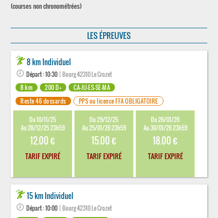
(courses non chronométrées)
LES ÉPREUVES
8 km Individuel
Départ : 10:30
| Bourg 42310 Le Crozet
8 km
200 D+
CA-JU-ES-SE-MA
Reste 46 dossards
PPS ou licence FFA OBLIGATOIRE
Du 10/11/25
Du 29/12/25
Du 26/01/26
Au 28/12/25 23h59
Au 25/01/26 23h59
Au 30/01/26 23h59
12.00 €
15.00 €
18.00 €
TARIF EXPIRÉ
TARIF EXPIRÉ
TARIF EXPIRÉ
15 km Individuel
Départ : 10:00
| Bourg 42310 Le Crozet