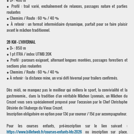
● D+ : 400 m
● Profil : trail varié, enchaînement de relances, passages nature et parties
roulantes
● Chemins / Route : 60 % / 40 %
● À retenir : un format intermédiaire dynamique, parfait pour se faire plaisir
avant le mâchon traditionnel.
28 KM – L'HIVERNAL
● D+ : 850 m
● 1 pt ITRA / index UTMB 20K
● Profil : parcours exigeant, alternant longues montées, passages forestiers et
sections plus roulantes
● Chemins / Route : 60 % / 40 %
● À retenir : la distance reine, un vrai défi hivernal pour trailers confirmés.
Dès midi, ne manquez pas le meilleur qui mêlera le sport, la convivialité et la
gastronomie... dans la tradition d'un véritable Mâchon Lyonnais, un Mâchon du
Crozet vous sera spécialement proposé pour l'occasion par le Chef Christophe
Désirée de l'Auberge du Vieux Crozet.
Inscription obligatoire en option pour 13€ par coureur / 15€ par accompagnateur.
Pour les courses enfants, pré-inscription sur le lien suivant :
https://www.billetweb.fr/courses-enfants-htc-2026
ou inscription sur place.