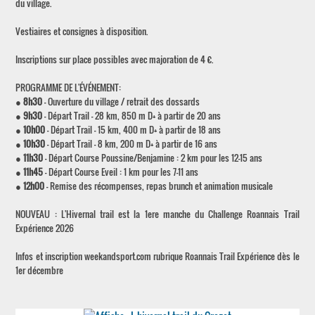
du village.
Vestiaires et consignes à disposition.
Inscriptions sur place possibles avec majoration de 4 €.
PROGRAMME DE L'ÉVÉNEMENT:
●
8h30
- Ouverture du village / retrait des dossards
●
9h30
- Départ Trail – 28 km, 850 m D+ à partir de 20 ans
●
10h00
- Départ Trail – 15 km, 400 m D+ à partir de 18 ans
●
10h30
- Départ Trail – 8 km, 200 m D+ à partir de 16 ans
●
11h30
- Départ Course Poussine/Benjamine : 2 km pour les 12-15 ans
●
11h45
- Départ Course Eveil : 1 km pour les 7-11 ans
●
12h00
- Remise des récompenses, repas brunch et animation musicale
NOUVEAU : L'Hivernal trail est la 1ere manche du Challenge Roannais Trail
Expérience 2026
Infos et inscription weekandsport.com rubrique Roannais Trail Expérience dès le
1er décembre