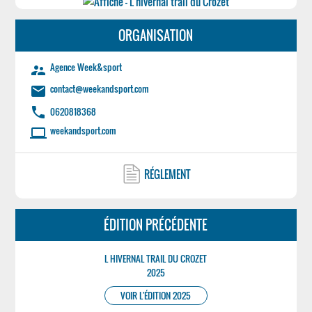
ORGANISATION
Agence Week&sport
supervisor_account
contact@weekandsport.com
email
phone
0620818368
weekandsport.com
laptop
RÉGLEMENT
ÉDITION PRÉCÉDENTE
L HIVERNAL TRAIL DU CROZET
2025
VOIR L'ÉDITION 2025