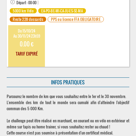
Départ : 00:00
|
5000 km Vélo
EA-PO-BE-MI-CA-JU-ES-SE-MA
Reste 228 dossards
PPS ou licence FFA OBLIGATOIRE
Du 15/10/24
Au 30/11/24 23h59
0.00 €
TARIF EXPIRÉ
INFOS PRATIQUES
Parcourez le nombre de km que vous souhaitez entre le 1er et le 30 novembre.
L'ensemble des km de tout le monde sera cumulé afin d'atteindre l'objectif
commun des 5 000 Km.
Le challenge peut être réalisé en marchant, en courant ou en vélo en extérieur et
même sur tapis ou home trainer, si vous souhaitez rester au chaud !
Cette course n'est pas soumise à présentation d'un certificat médical.