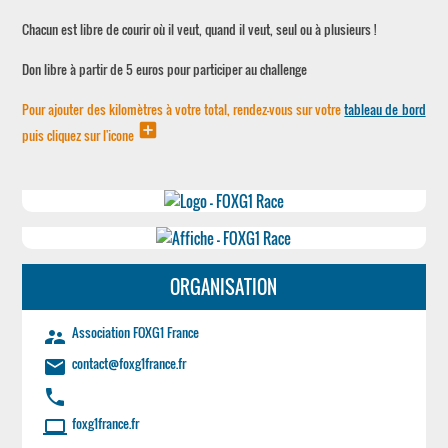
Chacun est libre de courir où il veut, quand il veut, seul ou à plusieurs !
Don libre à partir de 5 euros pour participer au challenge
Pour ajouter des kilomètres à votre total, rendez-vous sur votre
tableau de bord
add_box
puis cliquez sur l'icone
ORGANISATION
Association FOXG1 France
supervisor_account
contact@foxg1france.fr
email
phone
foxg1france.fr
laptop