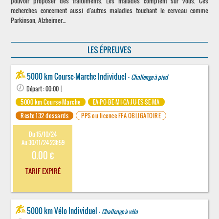
pouvoir proposer des traitements. Les malades comptent sur vous. Ces
recherches concernent aussi d'autres maladies touchant le cerveau comme
Parkinson, Alzheimer...
LES ÉPREUVES
5000 km Course-Marche Individuel -
Challenge à pied
Départ : 00:00
|
5000 km Course-Marche
EA-PO-BE-MI-CA-JU-ES-SE-MA
Reste 132 dossards
PPS ou licence FFA OBLIGATOIRE
Du 15/10/24
Au 30/11/24 23h59
0.00 €
TARIF EXPIRÉ
5000 km Vélo Individuel -
Challenge à vélo