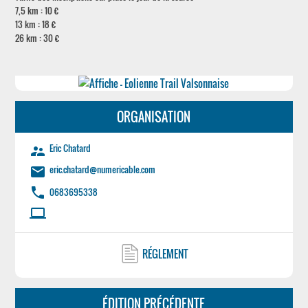
7,5 km : 10 €
13 km : 18 €
26 km : 30 €
ORGANISATION
Eric Chatard
supervisor_account
eric.chatard@numericable.com
email
phone
0683695338
laptop
RÉGLEMENT
ÉDITION PRÉCÉDENTE