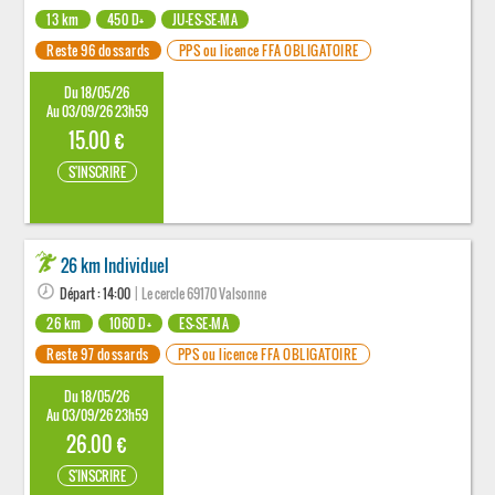
13 km
450 D+
JU-ES-SE-MA
Reste 96 dossards
PPS ou licence FFA OBLIGATOIRE
Du 18/05/26
Au 03/09/26 23h59
15.00 €
S'INSCRIRE
26 km Individuel
Départ : 14:00
| Le cercle 69170 Valsonne
26 km
1060 D+
ES-SE-MA
Reste 97 dossards
PPS ou licence FFA OBLIGATOIRE
Du 18/05/26
Au 03/09/26 23h59
26.00 €
S'INSCRIRE