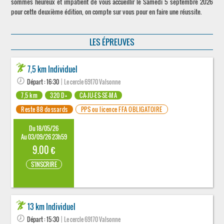
sommes heureux et impatient de vous accueillir le Samedi 5 septembre 2026
pour cette deuxième édition, on compte sur vous pour en faire une réussite.
LES ÉPREUVES
7,5 km Individuel
Départ : 16:30
| Le cercle 69170 Valsonne
7,5 km
320 D+
CA-JU-ES-SE-MA
Reste 88 dossards
PPS ou licence FFA OBLIGATOIRE
Du 18/05/26
Au 03/09/26 23h59
9.00 €
S'INSCRIRE
13 km Individuel
Départ : 15:30
| Le cercle 69170 Valsonne