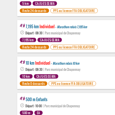
5 km
CA-JU-ES-SE-MA
Reste 24 dossards
PPS ou licence FFA OBLIGATOIRE
7,195 km
Individuel
-
Marathon relais 7,195 km
Départ : 08:30
| Parc municipal de Chaponnay
7,195 km
CA-JU-ES-SE-MA
Reste 24 dossards
PPS ou licence FFA OBLIGATOIRE
10 km
Individuel
-
Marathon relais 10 km
Départ : 08:30
| Parc municipal de Chaponnay
10 km
CA-JU-ES-SE-MA
Reste 0 dossards
PPS ou licence FFA OBLIGATOIRE
500 m Enfants
Départ : 10:00
| Parc municipal de Chaponnay
500 m
EA