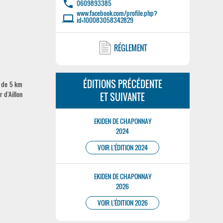
phone
0609893385
www.facebook.com/profile.php?
laptop
id=100083058342829
RÉGLEMENT
ÉDITIONS PRÉCÉDENTE
e de 5 km
 d'Aillon
ET SUIVANTE
EKIDEN DE CHAPONNAY
2024
VOIR L'ÉDITION 2024
EKIDEN DE CHAPONNAY
2026
VOIR L'ÉDITION 2026