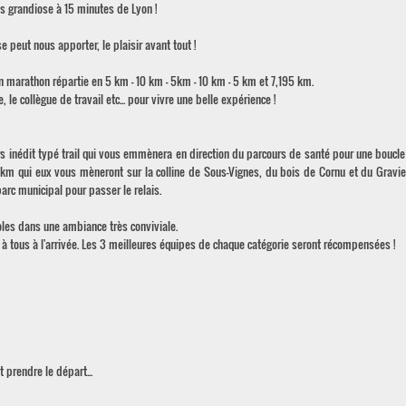
s grandiose à 15 minutes de Lyon !
e peut nous apporter, le plaisir avant tout !
un marathon répartie en 5 km - 10 km - 5km - 10 km - 5 km et 7,195 km.
e, le collègue de travail etc... pour vivre une belle expérience !
rs inédit typé trail qui vous emmènera en direction du parcours de santé pour une boucl
 km qui eux vous mèneront sur la colline de Sous-Vignes, du bois de Cornu et du Gravier
arc municipal pour passer le relais.
les dans une ambiance très conviviale.
é à tous à l'arrivée. Les 3 meilleures équipes de chaque catégorie seront récompensées !
 prendre le départ...