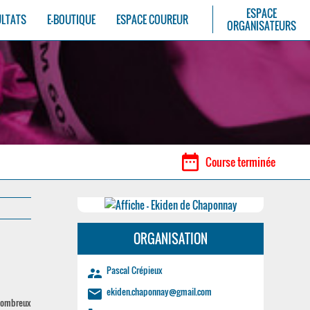
ESPACE
ULTATS
E-BOUTIQUE
ESPACE COUREUR
ORGANISATEURS
date_range
Course terminée
ORGANISATION
Pascal Crépieux
supervisor_account
ekiden.chaponnay@gmail.com
email
 nombreux