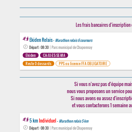
Les frais bancaires d'inscription 
Ekiden Relais -
Marathon relais 6 coureurs
Départ : 08:30
| Parc municipal de Chaponnay
Ekiden
CA-JU-ES-SE-MA
Reste 0 dossards
PPS ou licence FFA OBLIGATOIRE
Si vous n'avez pas d'équipe mais
nous vous proposons un service pour
Si nous avons eu assez d'inscript
et vous contacterons 1 semaine a
5 km
Individuel
-
Marathon relais 5 km
Départ : 08:30
| Parc municipal de Chaponnay