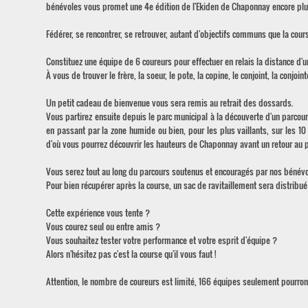
bénévoles vous promet une 4e édition de l'Ekiden de Chaponnay encore plu
Fédérer, se rencontrer, se retrouver, autant d'objectifs communs que la cours
Constituez une équipe de 6 coureurs pour effectuer en relais la distance d'
À vous de trouver le frère, la soeur, le pote, la copine, le conjoint, la conjoint
Un petit cadeau de bienvenue vous sera remis au retrait des dossards.
Vous partirez ensuite depuis le parc municipal à la découverte d'un parcou
en passant par la zone humide ou bien, pour les plus vaillants, sur les 10
d'où vous pourrez découvrir les hauteurs de Chaponnay avant un retour au p
Vous serez tout au long du parcours soutenus et encouragés par nos bénévo
Pour bien récupérer après la course, un sac de ravitaillement sera distribu
Cette expérience vous tente ?
Vous courez seul ou entre amis ?
Vous souhaitez tester votre performance et votre esprit d'équipe ?
Alors n'hésitez pas c'est la course qu'il vous faut !
Attention, le nombre de coureurs est limité, 166 équipes seulement pourront