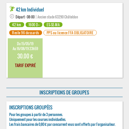
42 km Individuel
Départ : 08:00
| Ancien stade 63290 Châteldon
42 km
1600 D+
ES-SE-MA
Reste 96 dossards
PPS ou licence FFA OBLIGATOIRE
Du 15/05/19
Au 16/08/19 23h59
30.00 €
TARIF EXPIRÉ
INSCRIPTIONS DE GROUPES
INSCRIPTIONS GROUPÉES
Pour les groupes à partir de 3 personnes.
Uniquement pour les courses individuelles.
Les frais bancaires de 0,80 € par concurrent vous sont offerts par l'organisateur.