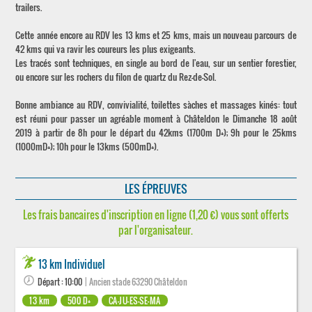
trailers.
Cette année encore au RDV les 13 kms et 25 kms, mais un nouveau parcours de
42 kms qui va ravir les coureurs les plus exigeants.
Les tracés sont techniques, en single au bord de l'eau, sur un sentier forestier,
ou encore sur les rochers du filon de quartz du Rez-de-Sol.
Bonne ambiance au RDV, convivialité, toilettes sàches et massages kinés: tout
est réuni pour passer un agréable moment à Châteldon le Dimanche 18 août
2019 à partir de 8h pour le départ du 42kms (1700m D+); 9h pour le 25kms
(1000mD+); 10h pour le 13kms (500mD+).
LES ÉPREUVES
Les frais bancaires d'inscription en ligne (1,20 €) vous sont offerts
par l'organisateur.
13 km Individuel
Départ : 10:00
| Ancien stade 63290 Châteldon
13 km
500 D+
CA-JU-ES-SE-MA