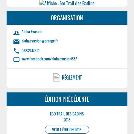
ORGANISATION
Aloha Evasion
supervisor_account
alohaevasion@orange.fr
email
phone
0682417521
www.facebook.com/alohaevasion63/
laptop
RÉGLEMENT
ÉDITION PRÉCÉDENTE
ECO TRAIL DES BADINS
2018
VOIR L'ÉDITION 2018