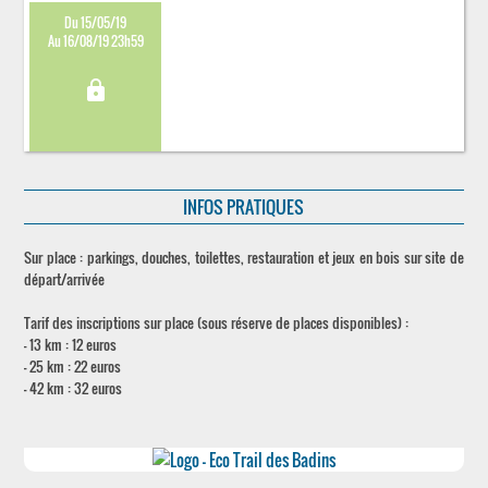
Du 15/05/19
Au 16/08/19 23h59
lock
INFOS PRATIQUES
Sur place : parkings, douches, toilettes, restauration et jeux en bois sur site de
départ/arrivée
Tarif des inscriptions sur place (sous réserve de places disponibles) :
- 13 km : 12 euros
- 25 km : 22 euros
- 42 km : 32 euros