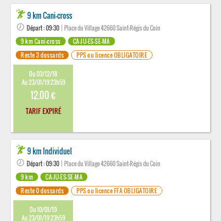
9 km Cani-cross
Départ : 09:30
| Place du Village 42660 Saint-Régis du Coin
9 km Cani-cross
CA-JU-ES-SE-MA
Reste 3 dossards
PPS ou licence OBLIGATOIRE
Du 03/12/18
Au 23/01/19 23h59
12.00 €
TARIF EXPIRÉ
9 km Individuel
Départ : 09:30
| Place du Village 42660 Saint-Régis du Coin
9 km
CA-JU-ES-SE-MA
Reste 0 dossards
PPS ou licence FFA OBLIGATOIRE
Du 10/01/19
Au 23/01/19 23h59