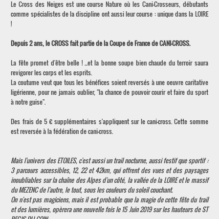
Le Cross des Neiges est une course Nature où les Cani-Crosseurs, débutants
comme spécialistes de la discipline ont aussi leur course : unique dans la LOIRE
!
Depuis 2 ans, le CROSS fait partie de la Coupe de France de CANI-CROSS.
La fête promet d'être belle ! ...et la bonne soupe bien chaude du terroir saura
revigorer les corps et les esprits.
La coutume veut que tous les bénéfices soient reversés à une oeuvre caritative
ligérienne, pour ne jamais oublier, "la chance de pouvoir courir et faire du sport
à notre guise".
Des frais de 5 € supplémentaires s'appliquent sur le cani-cross. Cette somme
est reversée à la fédération de cani-cross.
Mais l'univers des ETOILES, c'est aussi un trail nocturne, aussi festif que sportif :
3 parcours accessibles, 12, 22 et 42km, qui offrent des vues et des paysages
inoubliables sur la chaîne des Alpes d'un côté, la vallée de la LOIRE et le massif
du MEZENC de l'autre, le tout, sous les couleurs du soleil couchant.
On n'est pas magiciens, mais il est probable que la magie de cette fête du trail
et des lumières, opèrera une nouvelle fois le 15 Juin 2019 sur les hauteurs de ST