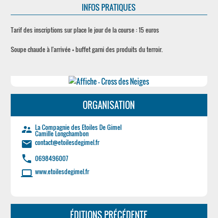
INFOS PRATIQUES
Tarif des inscriptions sur place le jour de la course : 15 euros
Soupe chaude à l'arrivée + buffet garni des produits du terroir.
ORGANISATION
La Compagnie des Etoiles De Gimel
supervisor_account
Camille Longchambon
contact@etoilesdegimel.fr
email
phone
0698496007
www.etoilesdegimel.fr
laptop
ÉDITIONS PRÉCÉDENTE