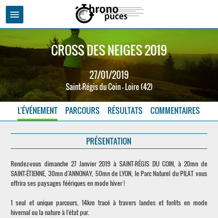
menu
CROSS DES NEIGES 2019
27/01/2019
Saint-Régis du Coin - Loire (42)
L'ÉVÉNEMENT
PARCOURS
RÉSULTATS
COMMENTAIRES
PRÉSENTATION
Rendez-vous dimanche 27 Janvier 2019 à SAINT-RÉGIS DU COIN, à 20mn de
SAINT-ÉTIENNE, 30mn d'ANNONAY, 50mn de LYON, le Parc Naturel du PILAT vous
offrira ses paysages féériques en mode hiver !
1 seul et unique parcours, 14km tracé à travers landes et forêts en mode
hivernal ou la nature à l'état pur.