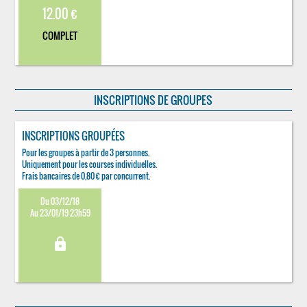
12.00 €
COMPLET
INSCRIPTIONS DE GROUPES
INSCRIPTIONS GROUPÉES
Pour les groupes à partir de 3 personnes.
Uniquement pour les courses individuelles.
Frais bancaires de 0,80 € par concurrent.
Du 03/12/18
Au 23/01/19 23h59
lock