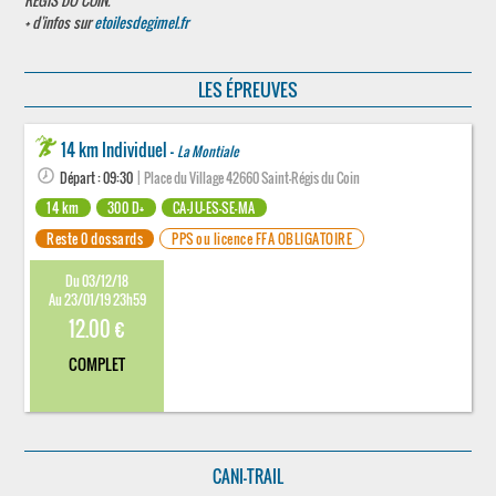
REGIS DU COIN.
+ d'infos sur
etoilesdegimel.fr
LES ÉPREUVES
14 km Individuel -
La Montiale
Départ : 09:30
| Place du Village 42660 Saint-Régis du Coin
14 km
300 D+
CA-JU-ES-SE-MA
Reste 0 dossards
PPS ou licence FFA OBLIGATOIRE
Du 03/12/18
Au 23/01/19 23h59
12.00 €
COMPLET
CANI-TRAIL