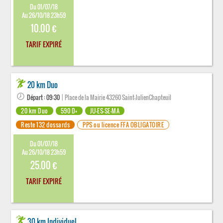
Du 01/07/18
Au 26/10/18 23h59
10.00 €
TARIF EXPIRÉ
20 km Duo
Départ : 09:30
| Place de la Mairie 43260 Saint-JulienChapteuil
20 km Duo
590 D+
JU-ES-SE-MA
Reste 132 dossards
PPS ou licence FFA OBLIGATOIRE
Du 01/07/18
Au 26/10/18 23h59
25.00 €
TARIF EXPIRÉ
30 km Individuel