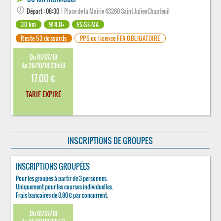
Départ : 08:30
| Place de la Mairie 43260 Saint-JulienChapteuil
30 km
914 D+
ES-SE-MA
Reste 53 dossards
PPS ou licence FFA OBLIGATOIRE
Du 01/07/18
Au 26/10/18 23h59
17.00 €
TARIF EXPIRÉ
INSCRIPTIONS DE GROUPES
INSCRIPTIONS GROUPÉES
Pour les groupes à partir de 3 personnes.
Uniquement pour les courses individuelles.
Frais bancaires de 0,80 € par concurrent.
Du 01/07/18