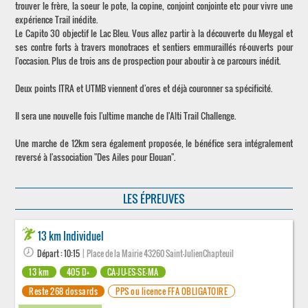
trouver le frère, la soeur le pote, la copine, conjoint conjointe etc pour vivre une
expérience Trail inédite.
Le Capito 30 objectif le Lac Bleu. Vous allez partir à la découverte du Meygal et
ses contre forts à travers monotraces et sentiers emmuraillés ré-ouverts pour
l'occasion. Plus de trois ans de prospection pour aboutir à ce parcours inédit.
Deux points ITRA et UTMB viennent d'ores et déjà couronner sa spécificité.
Il sera une nouvelle fois l'ultime manche de l'Alti Trail Challenge.
Une marche de 12km sera également proposée, le bénéfice sera intégralement
reversé à l'association "Des Ailes pour Elouan".
LES ÉPREUVES
13 km Individuel
Départ : 10:15
| Place de la Mairie 43260 Saint-JulienChapteuil
13 km
405 D+
CA-JU-ES-SE-MA
Reste 268 dossards
PPS ou licence FFA OBLIGATOIRE