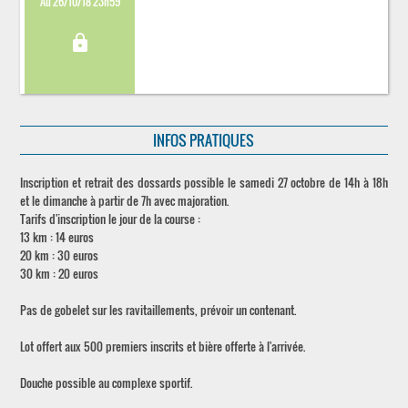
Au 26/10/18 23h59
lock
INFOS PRATIQUES
Inscription et retrait des dossards possible le samedi 27 octobre de 14h à 18h
et le dimanche à partir de 7h avec majoration.
Tarifs d'inscription le jour de la course :
13 km : 14 euros
20 km : 30 euros
30 km : 20 euros
Pas de gobelet sur les ravitaillements, prévoir un contenant.
Lot offert aux 500 premiers inscrits et bière offerte à l'arrivée.
Douche possible au complexe sportif.