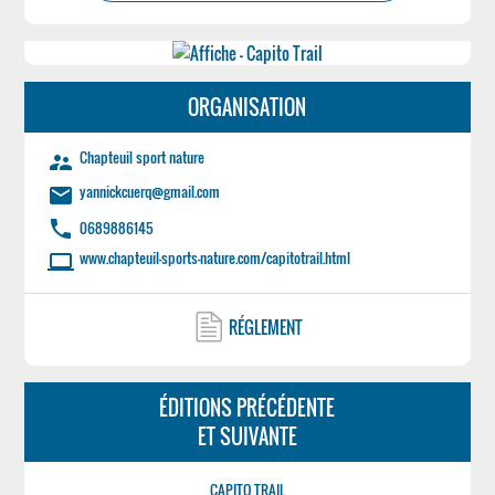
ORGANISATION
Chapteuil sport nature
supervisor_account
yannickcuerq@gmail.com
email
phone
0689886145
www.chapteuil-sports-nature.com/capitotrail.html
laptop
RÉGLEMENT
ÉDITIONS PRÉCÉDENTE
ET SUIVANTE
CAPITO TRAIL