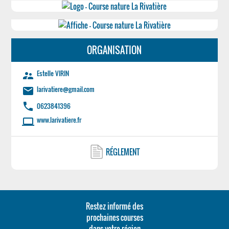
ORGANISATION
Estelle VIRIN
supervisor_account
larivatiere@gmail.com
email
phone
0623841396
www.larivatiere.fr
laptop
RÉGLEMENT
Restez informé des
prochaines courses
dans votre région