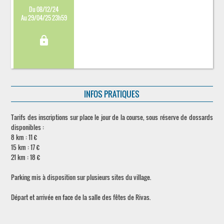
Du 08/12/24
Au 29/04/25 23h59
lock
INFOS PRATIQUES
Tarifs des inscriptions sur place le jour de la course, sous réserve de dossards
disponibles :
8 km : 11 €
15 km : 17 €
21 km : 18 €
Parking mis à disposition sur plusieurs sites du village.
Départ et arrivée en face de la salle des fêtes de Rivas.