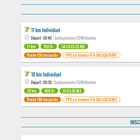
11 km Individuel
Départ : 09:40
| Ecole primaire 71240 Nanton
11 km
100 D+
CA-JU-ES-SE-MA
Reste 156 dossards
PPS ou licence FFA OBLIGATOIRE
18 km Individuel
Départ : 09:30
| Ecole primaire 71240 Nanton
18 km
400 D+
JU-ES-SE-MA
Reste 180 dossards
PPS ou licence FFA OBLIGATOIRE
INSC