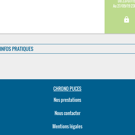
Du 23/07/1
Au 27/09/19 2
lock
INFOS PRATIQUES
CHRONO PUCES
Nos prestations
Nous contacter
Mentions légales