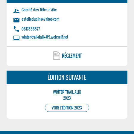
Comité des fêtes d'Alix
supervisor_account
estelledupin@yahoo.com
email
phone
0617836877
winter-trail-dalix-89.webself.net
laptop
RÉGLEMENT
ÉDITION SUIVANTE
WINTER TRAIL ALIX
2023
VOIR L'ÉDITION 2023