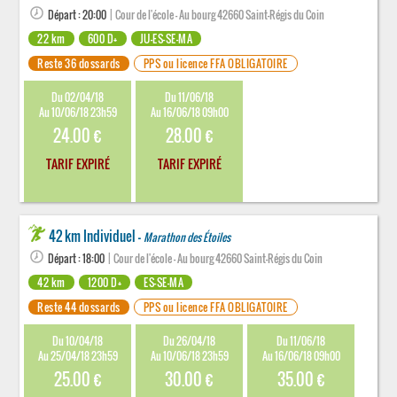
Départ : 20:00
| Cour de l'école - Au bourg 42660 Saint-Régis du Coin
22 km
600 D+
JU-ES-SE-MA
Reste 36 dossards
PPS ou licence FFA OBLIGATOIRE
Du 02/04/18
Du 11/06/18
Au 10/06/18 23h59
Au 16/06/18 09h00
24.00 €
28.00 €
TARIF EXPIRÉ
TARIF EXPIRÉ
42 km Individuel -
Marathon des Étoiles
Départ : 18:00
| Cour de l'école - Au bourg 42660 Saint-Régis du Coin
42 km
1200 D+
ES-SE-MA
Reste 44 dossards
PPS ou licence FFA OBLIGATOIRE
Du 10/04/18
Du 26/04/18
Du 11/06/18
Au 25/04/18 23h59
Au 10/06/18 23h59
Au 16/06/18 09h00
25.00 €
30.00 €
35.00 €