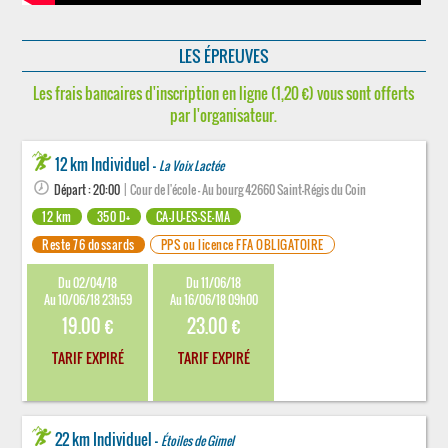
LES ÉPREUVES
Les frais bancaires d'inscription en ligne (1,20 €) vous sont offerts
par l'organisateur.
12 km Individuel -
La Voix Lactée
Départ : 20:00
| Cour de l'école - Au bourg 42660 Saint-Régis du Coin
12 km
350 D+
CA-JU-ES-SE-MA
Reste 76 dossards
PPS ou licence FFA OBLIGATOIRE
Du 02/04/18
Du 11/06/18
Au 10/06/18 23h59
Au 16/06/18 09h00
19.00 €
23.00 €
TARIF EXPIRÉ
TARIF EXPIRÉ
22 km Individuel -
Étoiles de Gimel