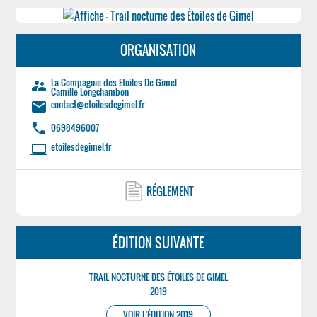
ORGANISATION
La Compagnie des Etoiles De Gimel
supervisor_account
Camille Longchambon
contact@etoilesdegimel.fr
email
phone
0698496007
etoilesdegimel.fr
laptop
RÉGLEMENT
ÉDITION SUIVANTE
TRAIL NOCTURNE DES ÉTOILES DE GIMEL
2019
VOIR L'ÉDITION 2019