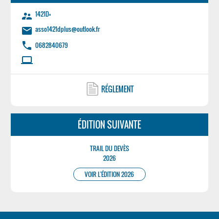
1421D+
supervisor_account
asso1421dplus@outlook.fr
email
phone
0682840679
laptop
RÉGLEMENT
ÉDITION SUIVANTE
TRAIL DU DEVÈS
2026
VOIR L'ÉDITION 2026