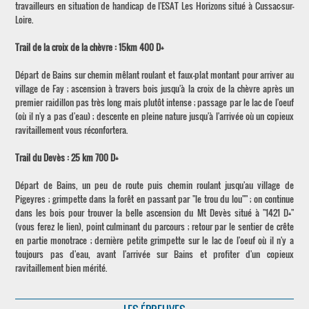
travailleurs en situation de handicap de l'ESAT Les Horizons situé à Cussac-sur-
Loire.
Trail de la croix de la chèvre : 15km 400 D+
Départ de Bains sur chemin mêlant roulant et faux-plat montant pour arriver au
village de Fay ; ascension à travers bois jusqu'à la croix de la chèvre après un
premier raidillon pas très long mais plutôt intense ; passage par le lac de l'oeuf
(où il n'y a pas d'eau) ; descente en pleine nature jusqu'à l'arrivée où un copieux
ravitaillement vous réconfortera.
Trail du Devès : 25 km 700 D+
Départ de Bains, un peu de route puis chemin roulant jusqu'au village de
Pigeyres ; grimpette dans la forêt en passant par "le trou du lou"" ; on continue
dans les bois pour trouver la belle ascension du Mt Devès situé à "1421 D+"
(vous ferez le lien), point culminant du parcours ; retour par le sentier de crête
en partie monotrace ; dernière petite grimpette sur le lac de l'oeuf où il n'y a
toujours pas d'eau, avant l'arrivée sur Bains et profiter d'un copieux
ravitaillement bien mérité.