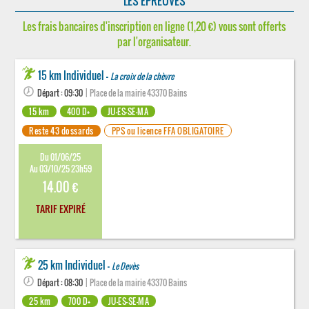
LES ÉPREUVES
Les frais bancaires d'inscription en ligne (1,20 €) vous sont offerts
par l'organisateur.
15 km Individuel -
La croix de la chèvre
Départ : 09:30
| Place de la mairie 43370 Bains
15 km
400 D+
JU-ES-SE-MA
Reste 43 dossards
PPS ou licence FFA OBLIGATOIRE
Du 01/06/25
Au 03/10/25 23h59
14.00 €
TARIF EXPIRÉ
25 km Individuel -
Le Devès
Départ : 08:30
| Place de la mairie 43370 Bains
25 km
700 D+
JU-ES-SE-MA