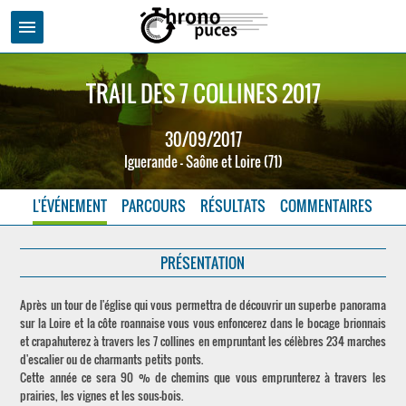
menu
TRAIL DES 7 COLLINES 2017
30/09/2017
Iguerande - Saône et Loire (71)
L'ÉVÉNEMENT
PARCOURS
RÉSULTATS
COMMENTAIRES
PRÉSENTATION
Après un tour de l'église qui vous permettra de découvrir un superbe panorama
sur la Loire et la côte roannaise vous vous enfoncerez dans le bocage brionnais
et crapahuterez à travers les 7 collines en empruntant les célèbres 234 marches
d'escalier ou de charmants petits ponts.
Cette année ce sera 90 % de chemins que vous emprunterez à travers les
prairies, les vignes et les sous-bois.