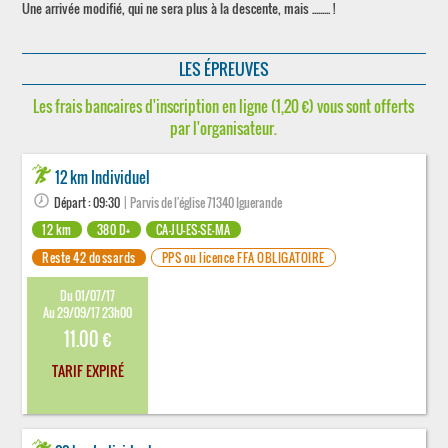
Une arrivée modifié, qui ne sera plus à la descente, mais ......... !
LES ÉPREUVES
Les frais bancaires d'inscription en ligne (1,20 €) vous sont offerts
par l'organisateur.
12 km Individuel
Départ : 09:30
| Parvis de l'église 71340 Iguerande
12 km
380 D+
CA-JU-ES-SE-MA
Reste 42 dossards
PPS ou licence FFA OBLIGATOIRE
Du 01/07/17
Au 29/09/17 23h00
11.00 €
TARIF EXPIRÉ