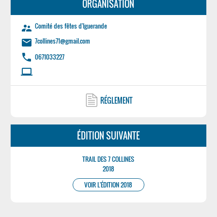
ORGANISATION
Comité des fêtes d'Iguerande
supervisor_account
7collines71@gmail.com
email
phone
0671033227
laptop
RÉGLEMENT
ÉDITION SUIVANTE
TRAIL DES 7 COLLINES
2018
VOIR L'ÉDITION 2018