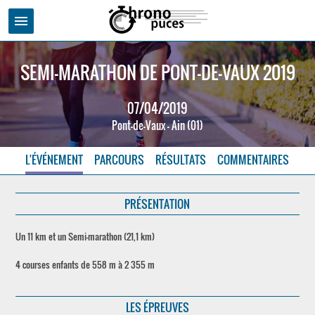
menu
SEMI-MARATHON DE PONT-DE-VAUX 2019
07/04/2019
Pont-de-Vaux - Ain (01)
L'ÉVÉNEMENT
PARCOURS
RÉSULTATS
COMMENTAIRES
PRÉSENTATION
Un 11 km et un Semi-marathon (21,1 km)
4 courses enfants de 558 m à 2 355 m
LES ÉPREUVES