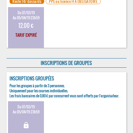
Reste 147 dossards
PPS ou licence FFA OBLIGATOIRE
Du 07/03/19
Au 05/04/19 23h59
12.00 €
TARIF EXPIRÉ
INSCRIPTIONS DE GROUPES
INSCRIPTIONS GROUPÉES
Pour les groupes à partir de 3 personnes.
Uniquement pour les courses individuelles.
Les frais bancaires de 0,80 € par concurrent vous sont offerts par l'organisateur.
Du 07/03/19
Au 05/04/19 23h59
lock