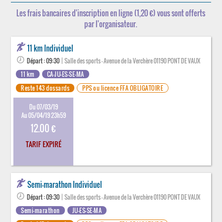
Les frais bancaires d'inscription en ligne (1,20 €) vous sont offerts
par l'organisateur.
11 km Individuel
Départ : 09:30
| Salle des sports - Avenue de la Verchère 01190 PONT DE VAUX
11 km
CA-JU-ES-SE-MA
Reste 143 dossards
PPS ou licence FFA OBLIGATOIRE
Du 07/03/19
Au 05/04/19 23h59
12.00 €
TARIF EXPIRÉ
Semi-marathon Individuel
Départ : 09:30
| Salle des sports - Avenue de la Verchère 01190 PONT DE VAUX
Semi-marathon
JU-ES-SE-MA