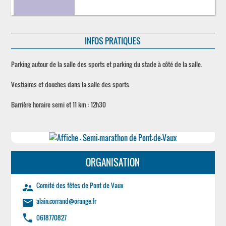
INFOS PRATIQUES
Parking autour de la salle des sports et parking du stade à côté de la salle.
Vestiaires et douches dans la salle des sports.
Barrière horaire semi et 11 km : 12h30
ORGANISATION
Comité des fêtes de Pont de Vaux
supervisor_account
alain.corrand@orange.fr
email
phone
0618770827