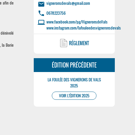
e afin de
vigneronsdevals@gmail.com
email
phone
0678223756
laptop
www.facebook.com/pg/VigneronsdeVals
www.instagram.com/lafouleedesvigneronsdevals
 dénivelé
RÉGLEMENT
 la Borie
ÉDITION PRÉCÉDENTE
LA FOULÉE DES VIGNERONS DE VALS
2025
VOIR L'ÉDITION 2025