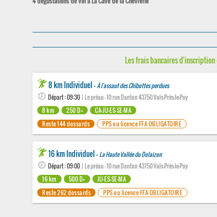
4 dégustations de vin à La Cave de la Chèvrerie
Les frais bancaires d'inscription 
8 km Individuel -
À l'assaut des Chibottes perdues
Départ : 09:30
| Le préau - 10 rue Danton 43750 Vals-Près-le-Puy
8 km
250 D+
CA-JU-ES-SE-MA
Reste 144 dossards
PPS ou licence FFA OBLIGATOIRE
16 km Individuel -
La Haute Vallée du Dolaizon
Départ : 09:00
| Le préau - 10 rue Danton 43750 Vals-Près-le-Puy
16 km
500 D+
JU-ES-SE-MA
Reste 262 dossards
PPS ou licence FFA OBLIGATOIRE