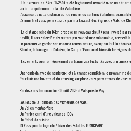
- Un parcours de 8km (D+250) a été légèrement remanié avec un départ e
sortir tranquillement de la cité Valladière.
L'essence de cette distance est de rendre les sentiers Valladiers accessib
Ce mini Trail vous permettra de partir à l'assaut des Vignes de Vals, de C
- La distance reine du 16km propose un nouveau circuit (sens inversé par 
positif, il sera sélectif mais restera par sa distance raisonnable, accessib
Le parcours va garder son essence course nature, avec pour but la découver
Blanche, le barrage du Dolaizon, le Camp d'Eycenac et bien sûr les vignes de
- Les enfants pourront également participer aux festivités avec une course e
Une tombola avec de nombreux lots à gagner, complètera le programme de 
Pour finir une buvette et du snacking sur place vous permettrons de vous r
Rendez-vous le dimanche 30 août 2026 à Vals-près-le Puy
Les lots de la Tombola des Vignerons de Vals :
Un Vol en montgolfière
Un Panier garni d'une valeur de 100€
Un Robot de cuisine
10 Pass pour la luge été / hiver des Estables LUGIKPARC