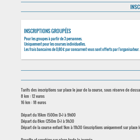
INSC
INSCRIPTIONS GROUPÉES
Pour les groupes à partir de 3 personnes.
Uniquement pour les courses individuelles.
Les frais bancaires de 0,80 € par concurrent vous sont offerts par l'organisateur.
Tarifs des inscriptions sur place le jour de la course, sous réserve de doss
8 km : 12 euros
16 km : 18 euros
Départ du 16km (500m D+) à 9h00
Départ du 8km (250m D+) à 9h30
Départ de la course enfant 1km à 11h30 (inscriptions uniquement sur place l
Buvette et snacking sur place toute la journée