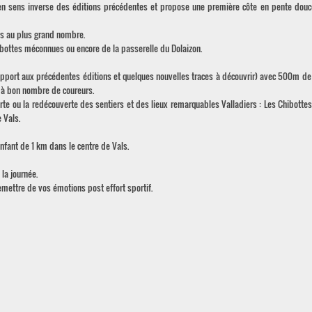
n sens inverse des éditions précédentes et propose une première côte en pente douc
les au plus grand nombre.
hibottes méconnues ou encore de la passerelle du Dolaizon.
rapport aux précédentes éditions et quelques nouvelles traces à découvrir) avec 500m de
le à bon nombre de coureurs.
te ou la redécouverte des sentiers et des lieux remarquables Valladiers : Les Chibottes,
 Vals.
nfant de 1 km dans le centre de Vals.
la journée.
emettre de vos émotions post effort sportif.