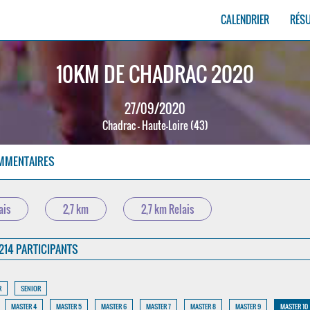
CALENDRIER
RÉS
10KM DE CHADRAC 2020
27/09/2020
Chadrac - Haute-Loire (43)
MMENTAIRES
ais
2,7 km
2,7 km Relais
214 PARTICIPANTS
R
SENIOR
MASTER 4
MASTER 5
MASTER 6
MASTER 7
MASTER 8
MASTER 9
MASTER 10