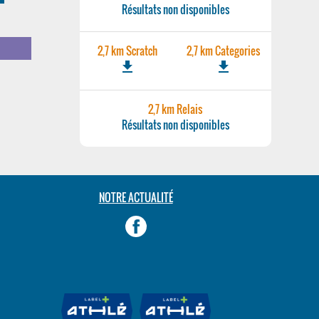
Résultats non disponibles
m
2,7 km Scratch
2,7 km Categories
file_download
file_download
2,7 km Relais
Résultats non disponibles
NOTRE ACTUALITÉ