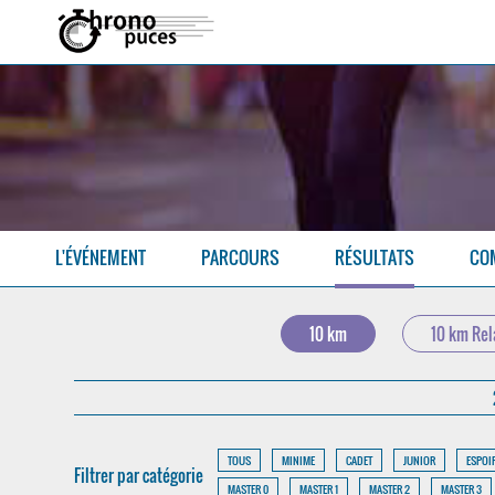
L'ÉVÉNEMENT
PARCOURS
RÉSULTATS
CO
10 km
10 km Rel
TOUS
MINIME
CADET
JUNIOR
ESPOI
Filtrer par catégorie
MASTER 0
MASTER 1
MASTER 2
MASTER 3