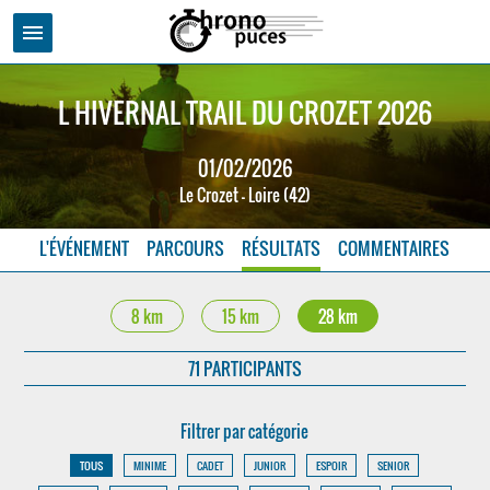
menu
L HIVERNAL TRAIL DU CROZET 2026
01/02/2026
Le Crozet - Loire (42)
L'ÉVÉNEMENT
PARCOURS
RÉSULTATS
COMMENTAIRES
8 km
15 km
28 km
71 PARTICIPANTS
Filtrer par catégorie
TOUS
MINIME
CADET
JUNIOR
ESPOIR
SENIOR