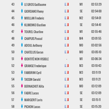
43
M1
02:53:29
LE GROS
Guillaume
44
SE
02:54:00
GIORDANO
Remy
45
M2
02:54:01
MIOLLAN
Frederic
46
SE
02:54:41
KLIMENKO
Bastien
47
M1
02:55:46
TOUREL
Charline
48
M4
03:01:55
CHAPUIS
Pascal
49
M0
03:02:56
ADOUL
Anthony
50
M0
03:05:10
CHATELUS
Goran
51
-
M1
03:06:34
IDENTITÉ NON VISIBLE
52
M3
03:10:43
GRANGE
Frederique
53
M3
03:11:19
FAMBRINI
Cyril
54
M3
03:11:21
TASSIN
Gerald
55
M0
03:12:09
BERNACHOT
Alita
56
SE
03:12:09
FABRE
Lucas
57
SE
03:15:11
MARGERIT
Loris
58
SE
03:15:20
PICHON
Lucas