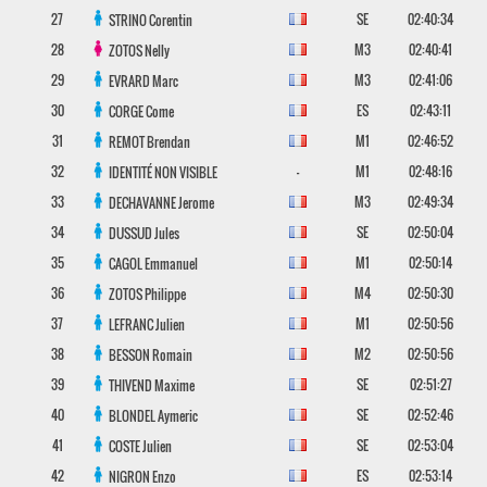
27
SE
02:40:34
STRINO
Corentin
28
M3
02:40:41
ZOTOS
Nelly
29
M3
02:41:06
EVRARD
Marc
30
ES
02:43:11
CORGE
Come
31
M1
02:46:52
REMOT
Brendan
32
-
M1
02:48:16
IDENTITÉ NON VISIBLE
33
M3
02:49:34
DECHAVANNE
Jerome
34
SE
02:50:04
DUSSUD
Jules
35
M1
02:50:14
CAGOL
Emmanuel
36
M4
02:50:30
ZOTOS
Philippe
37
M1
02:50:56
LEFRANC
Julien
38
M2
02:50:56
BESSON
Romain
39
SE
02:51:27
THIVEND
Maxime
40
SE
02:52:46
BLONDEL
Aymeric
41
SE
02:53:04
COSTE
Julien
42
ES
02:53:14
NIGRON
Enzo