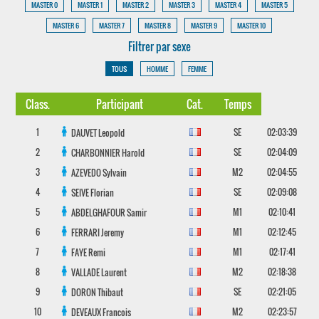
MASTER 0
MASTER 1
MASTER 2
MASTER 3
MASTER 4
MASTER 5
MASTER 6
MASTER 7
MASTER 8
MASTER 9
MASTER 10
Filtrer par sexe
TOUS
HOMME
FEMME
Class.
Participant
Cat.
Temps
1
SE
02:03:39
DAUVET
Leopold
2
SE
02:04:09
CHARBONNIER
Harold
3
M2
02:04:55
AZEVEDO
Sylvain
4
SE
02:09:08
SEIVE
Florian
5
M1
02:10:41
ABDELGHAFOUR
Samir
6
M1
02:12:45
FERRARI
Jeremy
7
M1
02:17:41
FAYE
Remi
8
M2
02:18:38
VALLADE
Laurent
9
SE
02:21:05
DORON
Thibaut
10
M2
02:23:57
DEVEAUX
Francois