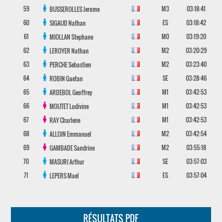
59
M3
03:18:41
BUSSEROLLES
Jerome
60
ES
03:18:42
SIGAUD
Nathan
61
M0
03:19:20
MIOLLAN
Stephane
62
M2
03:20:29
LEROYER
Nathan
63
M2
03:23:40
PERCHE
Sebastien
64
SE
03:28:46
ROBIN
Gaetan
65
M1
03:42:53
ARDEBOL
Geoffrey
66
M1
03:42:53
MOUTET
Ludivine
67
M1
03:42:53
RAY
Charlene
68
M2
03:42:54
ALLOIN
Emmanuel
69
M2
03:55:18
GAMBADE
Sandrine
70
SE
03:57:03
MASURI
Arthur
71
ES
03:57:04
LEPERS
Mael
RÉSULTATS PDF