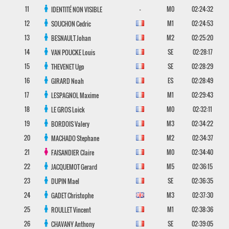
11
-
M0
02:24:32
IDENTITÉ NON VISIBLE
12
M1
02:24:53
SOUCHON
Cedric
13
M2
02:25:20
BESNAULT
Johan
14
SE
02:28:17
VAN POUCKE
Louis
15
SE
02:28:29
THEVENET
Ugo
16
ES
02:28:49
GIRARD
Noah
17
M1
02:29:43
LESPAGNOL
Maxime
18
M0
02:32:11
LE GROS
Loick
19
M3
02:34:22
BORDOIS
Valery
20
M2
02:34:37
MACHADO
Stephane
21
M0
02:34:40
FAISANDIER
Claire
22
M5
02:36:15
JACQUEMOT
Gerard
23
SE
02:36:35
DUPIN
Mael
24
M3
02:37:30
GADET
Christophe
25
M1
02:38:36
ROULLET
Vincent
26
SE
02:39:05
CHAVANY
Anthony