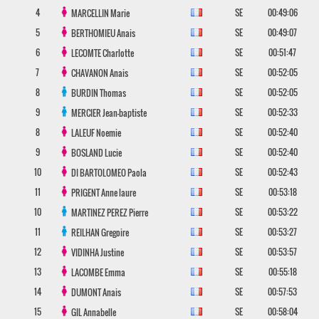
4
SE
00:49:06
MARCELLIN
Marie
5
SE
00:49:07
BERTHOMIEU
Anais
6
SE
00:51:47
LECOMTE
Charlotte
7
SE
00:52:05
CHAVANON
Anais
8
SE
00:52:05
BURDIN
Thomas
9
SE
00:52:33
MERCIER
Jean-baptiste
8
SE
00:52:40
LALEUF
Noemie
9
SE
00:52:40
BOSLAND
Lucie
10
SE
00:52:43
DI BARTOLOMEO
Paola
11
SE
00:53:18
PRIGENT
Anne laure
10
SE
00:53:22
MARTINEZ PEREZ
Pierre
11
SE
00:53:27
REILHAN
Gregoire
12
SE
00:53:57
VIDINHA
Justine
13
SE
00:55:18
LACOMBE
Emma
14
SE
00:57:53
DUMONT
Anais
15
SE
00:58:04
GIL
Annabelle