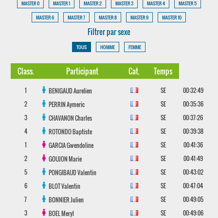
MASTER 0
MASTER 1
MASTER 2
MASTER 3
MASTER 4
MASTER 5
MASTER 6
MASTER 7
MASTER 8
MASTER 9
MASTER 10
Filtrer par sexe
TOUS
HOMME
FEMME
Class.
Participant
Cat.
Temps
1
SE
00:32:49
BENIGAUD
Aurelien
2
SE
00:35:36
PERRIN
Aymeric
3
SE
00:37:26
CHAVANON
Charles
4
SE
00:39:38
ROTONDO
Baptiste
1
SE
00:41:36
GARCIA
Gwendoline
2
SE
00:41:49
GOUJON
Marie
5
SE
00:43:02
PONGIBAUD
Valentin
6
SE
00:47:04
BLOT
Valentin
7
SE
00:49:05
BONNIER
Julien
3
SE
00:49:06
BOEL
Meryl