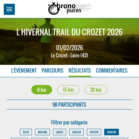
menu
L HIVERNAL TRAIL DU CROZET 2026
01/02/2026
Le Crozet - Loire (42)
L'ÉVÉNEMENT
PARCOURS
RÉSULTATS
COMMENTAIRES
8 km
15 km
28 km
98 PARTICIPANTS
Filtrer par catégorie
TOUS
MINIME
CADET
JUNIOR
ESPOIR
SENIOR