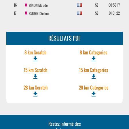
16
SE
00:58:17
BINON
Maude
17
SE
01:01:22
RUDENT
Solene
RÉSULTATS PDF
8 km Scratch
8 km Categories
file_download
file_download
15 km Scratch
15 km Categories
file_download
file_download
28 km Scratch
28 km Categories
file_download
file_download
Restez informé des