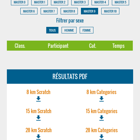
MASTER 0
MASTER 1
MASTER 2
MASTER 3
MASTER 4
MASTER 5
MASTER 6
MASTER 7
MASTER 8
MASTER 9
MASTER 10
Filtrer par sexe
TOUS
HOMME
FEMME
Class.
Participant
Cat.
Temps
RÉSULTATS PDF
8 km Scratch
8 km Categories
file_download
file_download
15 km Scratch
15 km Categories
file_download
file_download
28 km Scratch
28 km Categories
file_download
file_download