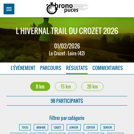
menu
L HIVERNAL TRAIL DU CROZET 2026
01/02/2026
Le Crozet - Loire (42)
L'ÉVÉNEMENT
PARCOURS
RÉSULTATS
COMMENTAIRES
8 km
15 km
28 km
98 PARTICIPANTS
Filtrer par catégorie
TOUS
MINIME
CADET
JUNIOR
ESPOIR
SENIOR