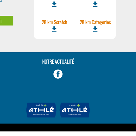
file_download
file_download
m
28 km Scratch
28 km Categories
file_download
file_download
NOTRE ACTUALITÉ