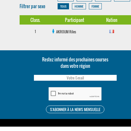
Filtrer par sexe
TOUS
HOMME
FEMME
Class.
Participant
Nation
1
AKROUM
Riles
Restez informé des prochaines courses
dans votre région