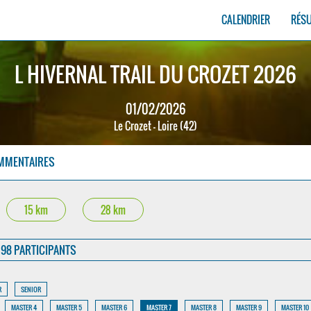
CALENDRIER
RÉS
L HIVERNAL TRAIL DU CROZET 2026
01/02/2026
Le Crozet - Loire (42)
MMENTAIRES
15 km
28 km
98 PARTICIPANTS
R
SENIOR
MASTER 4
MASTER 5
MASTER 6
MASTER 7
MASTER 8
MASTER 9
MASTER 10