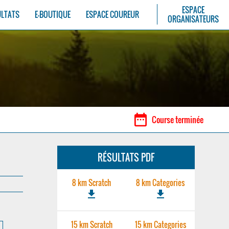
ESPACE
ULTATS
E-BOUTIQUE
ESPACE COUREUR
ORGANISATEURS
date_range
Course terminée
RÉSULTATS PDF
8 km Scratch
8 km Categories
file_download
file_download
15 km Scratch
15 km Categories