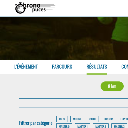
L'ÉVÉNEMENT
PARCOURS
RÉSULTATS
CO
8 km
TOUS
MINIME
CADET
JUNIOR
ESPOI
Filtrer par catégorie
MASTER 0
MASTER 1
MASTER 2
MASTER 3