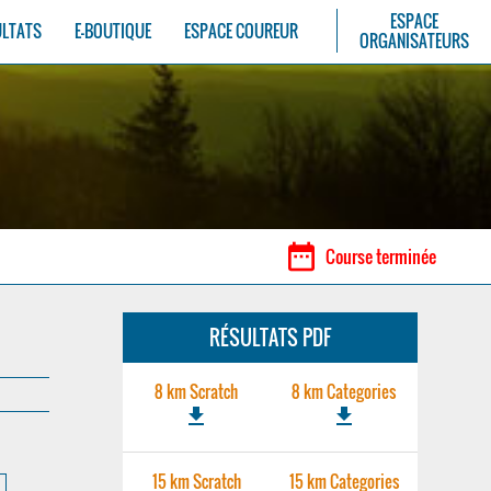
ESPACE
ULTATS
E-BOUTIQUE
ESPACE COUREUR
ORGANISATEURS
date_range
Course terminée
RÉSULTATS PDF
8 km Scratch
8 km Categories
file_download
file_download
15 km Scratch
15 km Categories