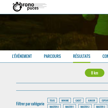
L'ÉVÉNEMENT
PARCOURS
RÉSULTATS
CO
8 km
TOUS
MINIME
CADET
JUNIOR
ESPOI
Filtrer par catégorie
MASTER 0
MASTER 1
MASTER 2
MASTER 3