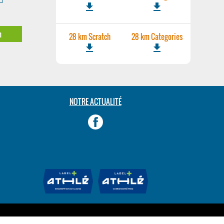
file_download
file_download
m
28 km Scratch
28 km Categories
file_download
file_download
NOTRE ACTUALITÉ