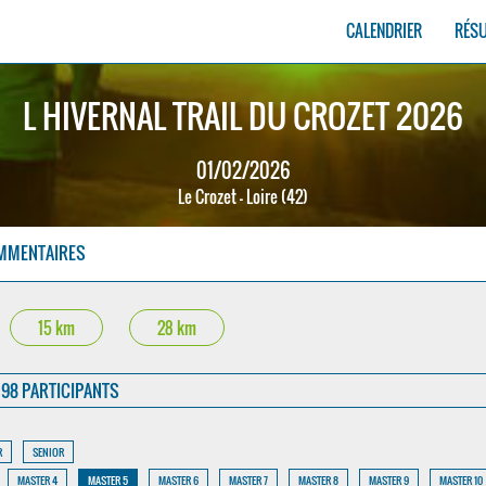
CALENDRIER
RÉS
L HIVERNAL TRAIL DU CROZET 2026
01/02/2026
Le Crozet - Loire (42)
MMENTAIRES
15 km
28 km
98 PARTICIPANTS
R
SENIOR
MASTER 4
MASTER 5
MASTER 6
MASTER 7
MASTER 8
MASTER 9
MASTER 10