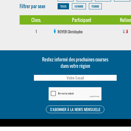
Filtrer par sexe
TOUS
HOMME
FEMME
Class.
Participant
Nation
1
ROYER
Christophe
Restez informé des prochaines courses
dans votre région