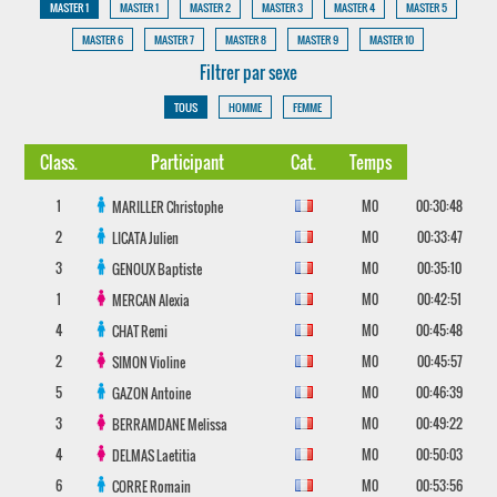
MASTER 1
MASTER 1
MASTER 2
MASTER 3
MASTER 4
MASTER 5
MASTER 6
MASTER 7
MASTER 8
MASTER 9
MASTER 10
Filtrer par sexe
TOUS
HOMME
FEMME
Class.
Participant
Cat.
Temps
1
M0
00:30:48
MARILLER
Christophe
2
M0
00:33:47
LICATA
Julien
3
M0
00:35:10
GENOUX
Baptiste
1
M0
00:42:51
MERCAN
Alexia
4
M0
00:45:48
CHAT
Remi
2
M0
00:45:57
SIMON
Violine
5
M0
00:46:39
GAZON
Antoine
3
M0
00:49:22
BERRAMDANE
Melissa
4
M0
00:50:03
DELMAS
Laetitia
6
M0
00:53:56
CORRE
Romain