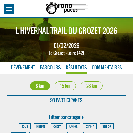
menu
L HIVERNAL TRAIL DU CROZET 2026
01/02/2026
Le Crozet - Loire (42)
L'ÉVÉNEMENT
PARCOURS
RÉSULTATS
COMMENTAIRES
8 km
15 km
28 km
98 PARTICIPANTS
Filtrer par catégorie
TOUS
MINIME
CADET
JUNIOR
ESPOIR
SENIOR