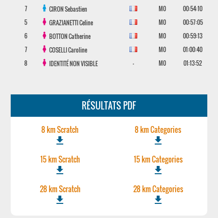
7
M0
00:54:10
CIRON
Sebastien
5
M0
00:57:05
GRAZIANETTI
Celine
6
M0
00:59:13
BOTTON
Catherine
7
M0
01:00:40
COSELLI
Caroline
8
-
M0
01:13:52
IDENTITÉ NON VISIBLE
RÉSULTATS PDF
8 km Scratch
8 km Categories
file_download
file_download
15 km Scratch
15 km Categories
file_download
file_download
28 km Scratch
28 km Categories
file_download
file_download