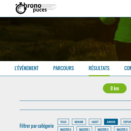
L'ÉVÉNEMENT
PARCOURS
RÉSULTATS
CO
8 km
TOUS
MINIME
CADET
JUNIOR
ESPOI
Filtrer par catégorie
MASTER 0
MASTER 1
MASTER 2
MASTER 3