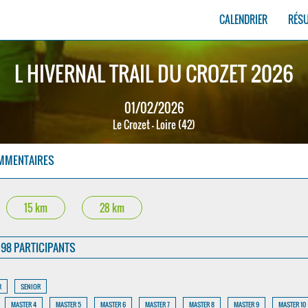
CALENDRIER
RÉS
L HIVERNAL TRAIL DU CROZET 2026
01/02/2026
Le Crozet - Loire (42)
MMENTAIRES
15 km
28 km
98 PARTICIPANTS
R
SENIOR
MASTER 4
MASTER 5
MASTER 6
MASTER 7
MASTER 8
MASTER 9
MASTER 10