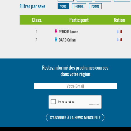
Filtrer par sexe
TOUS
HOMME
FEMME
Class.
Participant
Nation
1
PERCHE
Loane
1
BARD
Celian
Restez informé des prochaines courses
dans votre région