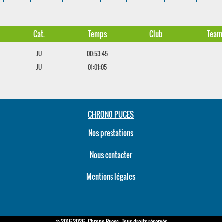
Cat.
Temps
Club
Tea
JU
00:53:45
JU
01:01:05
CHRONO PUCES
Nos prestations
Nous contacter
Mentions légales
© 2016-2026 - Chrono Puces - Tous droits réservés