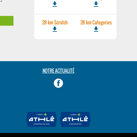
file_download
file_download
m
28 km Scratch
28 km Categories
file_download
file_download
NOTRE ACTUALITÉ