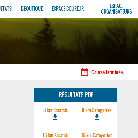
ESPACE
ULTATS
E-BOUTIQUE
ESPACE COUREUR
ORGANISATEURS
date_range
Course terminée
RÉSULTATS PDF
8 km Scratch
8 km Categories
file_download
file_download
15 km Scratch
15 km Categories