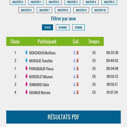
MASTER 0
MASTER 1
MASTER 2
MASTER 3
MASTER 4
MASTER 5
MASTER 6
MASTER 7
MASTER 8
MASTER 9
MASTER 10
Filtrer par sexe
TOUS
HOMME
FEMME
Class.
Participant
Cat.
Temps
1
ES
00:33:30
BERCHOUX
Mathias
2
ES
00:44:52
MORGUE
Timothe
1
ES
00:54:04
PONGIBAUD
Ylona
2
ES
00:55:13
BORDELET
Manon
3
ES
00:55:17
JONNARD
Celia
4
ES
01:07:24
GRANGE
Marine
RÉSULTATS PDF