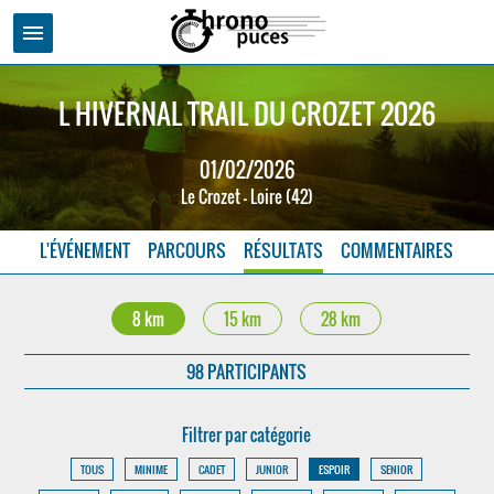
menu
L HIVERNAL TRAIL DU CROZET 2026
01/02/2026
Le Crozet - Loire (42)
L'ÉVÉNEMENT
PARCOURS
RÉSULTATS
COMMENTAIRES
8 km
15 km
28 km
98 PARTICIPANTS
Filtrer par catégorie
TOUS
MINIME
CADET
JUNIOR
ESPOIR
SENIOR