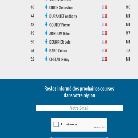
46
M0
CIRON
Sebastien
47
M1
DURANTET
Anthony
48
M1
GOUTEY
Pierre
49
M7
AKROUM
Riles
50
M1
BEURRIER
Loic
51
JU
BARD
Celian
52
M1
CHETAIL
Remy
Restez informé des prochaines courses
dans votre région