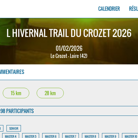
CALENDRIER
RÉS
L HIVERNAL TRAIL DU CROZET 2026
01/02/2026
Le Crozet - Loire (42)
MMENTAIRES
15 km
28 km
98 PARTICIPANTS
R
SENIOR
MASTER 4
MASTER 5
MASTER 6
MASTER 7
MASTER 8
MASTER 9
MASTER 10