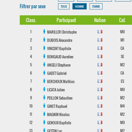
Filtrer par sexe
TOUS
HOMME
FEMME
Class.
Participant
Nation
Cat.
1
M0
MARILLER
Christophe
2
M1
DUBOIS
Alexandre
3
CA
VINCENT
Baptiste
4
SE
BENIGAUD
Aurelien
5
M2
ANGELI
Stephane
6
CA
GADET
Gabriel
7
ES
BERCHOUX
Mathias
8
M0
LICATA
Julien
9
M2
PEILLON
Sebastien
10
M4
GINET
Raphael
11
M2
MAGNIN
Nicolas
12
M0
GENOUX
Baptiste
13
M2
GESTIN
Luc