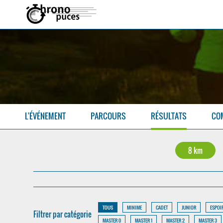
L'ÉVÉNEMENT
PARCOURS
RÉSULTATS
CO
8 km
TOUS
MINIME
CADET
JUNIOR
ESPOI
Filtrer par catégorie
MASTER 0
MASTER 1
MASTER 2
MASTER 3