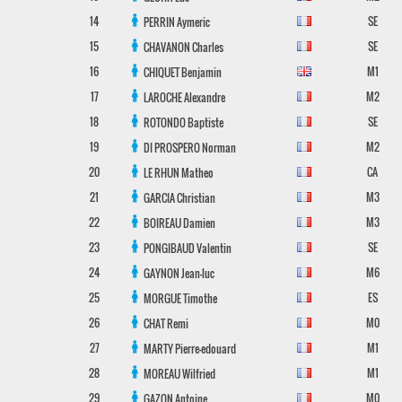
14
SE
PERRIN
Aymeric
15
SE
CHAVANON
Charles
16
M1
CHIQUET
Benjamin
17
M2
LAROCHE
Alexandre
18
SE
ROTONDO
Baptiste
19
M2
DI PROSPERO
Norman
20
CA
LE RHUN
Matheo
21
M3
GARCIA
Christian
22
M3
BOIREAU
Damien
23
SE
PONGIBAUD
Valentin
24
M6
GAYNON
Jean-luc
25
ES
MORGUE
Timothe
26
M0
CHAT
Remi
27
M1
MARTY
Pierre-edouard
28
M1
MOREAU
Wilfried
29
M0
GAZON
Antoine