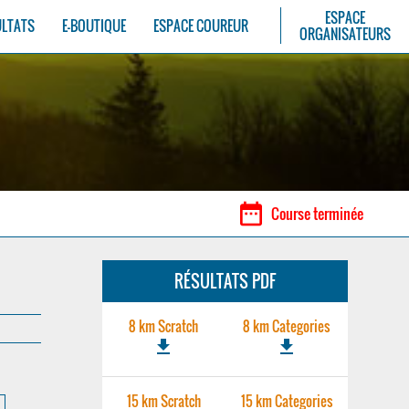
ESPACE
ULTATS
E-BOUTIQUE
ESPACE COUREUR
ORGANISATEURS
date_range
Course terminée
RÉSULTATS PDF
8 km Scratch
8 km Categories
file_download
file_download
15 km Scratch
15 km Categories