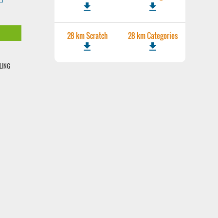
file_download
file_download
28 km Scratch
28 km Categories
file_download
file_download
LING