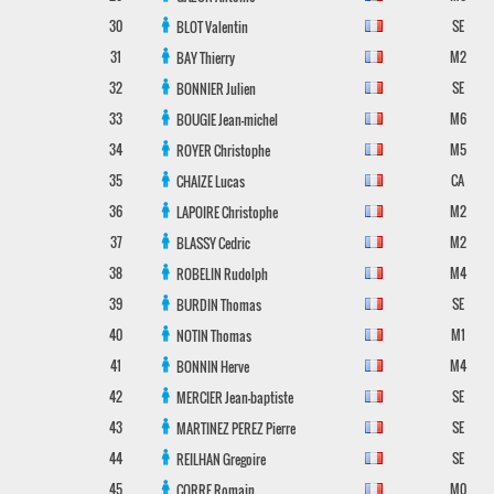
30
SE
BLOT
Valentin
31
M2
BAY
Thierry
32
SE
BONNIER
Julien
33
M6
BOUGIE
Jean-michel
34
M5
ROYER
Christophe
35
CA
CHAIZE
Lucas
36
M2
LAPOIRE
Christophe
37
M2
BLASSY
Cedric
38
M4
ROBELIN
Rudolph
39
SE
BURDIN
Thomas
40
M1
NOTIN
Thomas
41
M4
BONNIN
Herve
42
SE
MERCIER
Jean-baptiste
43
SE
MARTINEZ PEREZ
Pierre
44
SE
REILHAN
Gregoire
45
M0
CORRE
Romain