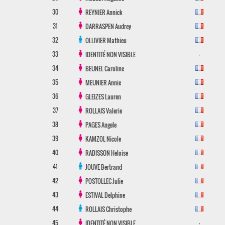
30
REYNIER
Annick
31
DARRASPEN
Audrey
32
OLLIVIER
Mathieu
33
-
IDENTITÉ NON VISIBLE
34
BEUNEL
Caroline
35
MEUNIER
Annie
36
GLEIZES
Lauren
37
ROLLAIS
Valerie
38
PAGES
Angele
39
KAMZOL
Nicole
40
RADISSON
Heloise
41
JOUVE
Bertrand
42
POSTOLLEC
Julie
43
ESTIVAL
Delphine
44
ROLLAIS
Christophe
45
-
IDENTITÉ NON VISIBLE