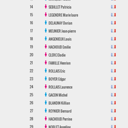
14
SEBILLET
Patricia
15
LEGENDRE
Marie laure
16
DELAUNAY
Dorian
17
MEUNIER
Jean-pierre
18
ANGENIEUX
Louis
19
HACHOUD
Emilie
20
CLERC
Elodie
21
FAMILLE
Henrion
22
ROLLAIS
Eric
23
BOYER
Edgar
24
ROLLAIS
Laurence
25
GACON
Michel
26
BLANDIN
Killian
27
REYNIER
Bernard
28
HACHOUD
Perrine
29
NOBLET
Angeline