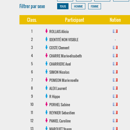
Filtrer par sexe
TOUS
HOMME
FEMME
Class.
Participant
Nation
1
ROLLAIS
Alicia
2
-
IDENTITÉ NON VISIBLE
3
COSTE
Clement
4
CHARRE
Marie-elisabeth
5
CHARRIERE
Axel
6
SIMON
Nicolas
7
POMEON
Marie noelle
8
ALEX
Laurent
9
R
Hippo
10
PORHEL
Sabine
11
REYNIER
Sebastien
12
PANIEL
Caroline
13
MARQUET
Yoann