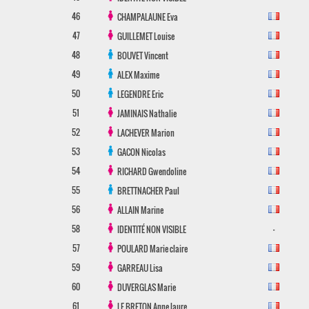
46
CHAMPALAUNE
Eva
47
GUILLEMET
Louise
48
BOUVET
Vincent
49
ALEX
Maxime
50
LEGENDRE
Eric
51
JAMINAIS
Nathalie
52
LACHEVER
Marion
53
GACON
Nicolas
54
RICHARD
Gwendoline
55
BRETTNACHER
Paul
56
ALLAIN
Marine
58
-
IDENTITÉ NON VISIBLE
57
POULARD
Marie claire
59
GARREAU
Lisa
60
DUVERGLAS
Marie
61
LE BRETON
Anne laure