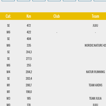
Cat.
Km
Club
Team
SE
472
JUJU
M6
422
-
-
SE
404
M6
335
NORDIC NATURE 4
SE
314,3
SE
277,5
M6
255
M4
204,2
NATUR RUNNING
SE
203,4
M1
200,7
TEAM AXENS
M1
198,0
M3
185
TEAM JULIA
M0
178
JUJU