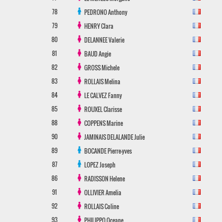
78
PEDRONO
Anthony
79
HENRY
Clara
80
DELANNEE
Valerie
81
BAUD
Angie
82
GROSS
Michele
83
ROLLAIS
Melina
84
LE CALVEZ
Fanny
85
ROUXEL
Clarisse
88
COPPENS
Marine
90
JAMINAIS DELALANDE
Julie
89
BOCANDE
Pierre-yves
87
LOPEZ
Joseph
86
RADISSON
Helene
91
OLLIVIER
Amelia
92
ROLLAIS
Coline
93
PHILIPPO
Oceane