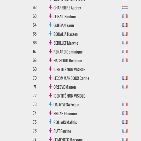
62
CHARRIERE
Audrey
63
LE BAIL
Pauline
64
GUEGAN
Yann
65
BOUALIA
Hassen
66
SEBILLET
Maryne
67
RENARD
Dominique
68
HACHOUD
Delphine
69
-
IDENTITÉ NON VISIBLE
70
LECOMMANDOUX
Carine
71
ORESVE
Manon
72
-
IDENTITÉ NON VISIBLE
73
UAUY VEGA
Felipe
74
HEDAN
Eleonore
75
ROLLAIS
Mathis
76
PIAT
Perrine
77
LE MENEEC
Morgane