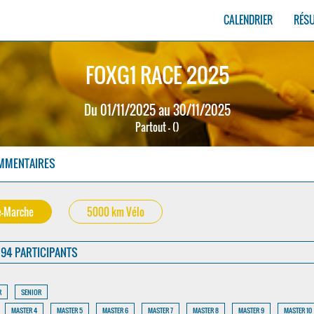
CALENDRIER
RÉS
FOXG1 RACE 2025
Du 01/11/2025 au 30/11/2025
Partout - ()
MMENTAIRES
e-Marche
5000 km Vélo
94 PARTICIPANTS
R
SENIOR
MASTER 4
MASTER 5
MASTER 6
MASTER 7
MASTER 8
MASTER 9
MASTER 10