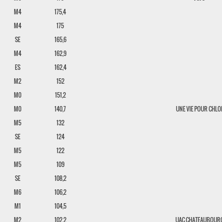
M4
175,4
M4
175
SE
165,6
M4
162,9
ES
162,4
M2
152
M0
151,2
M0
140,7
UNE VIE POUR CHLO
M5
132
SE
124
M5
122
M5
109
SE
108,2
M6
106,2
M1
104,5
M2
102,2
UAC CHATEAUBOUR