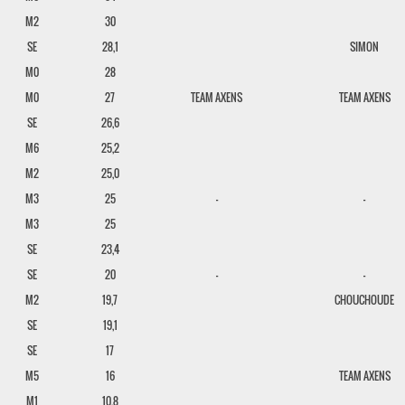
M2
30
SE
28,1
SIMON
M0
28
M0
27
TEAM AXENS
TEAM AXENS
SE
26,6
M6
25,2
M2
25,0
M3
25
-
-
M3
25
SE
23,4
SE
20
-
-
M2
19,7
CHOUCHOUDE
SE
19,1
SE
17
M5
16
TEAM AXENS
M1
10,8