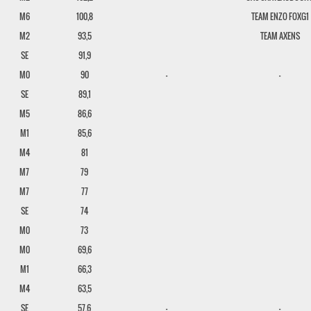
M6
100,8
TEAM ENZO FOXG1
M2
93,5
TEAM AXENS
SE
91,9
M0
90
-
-
SE
89,1
M5
86,6
M1
85,6
M4
81
M7
79
M7
77
SE
74
M0
73
M0
69,6
M1
66,3
M4
63,5
SE
57,6
-
-