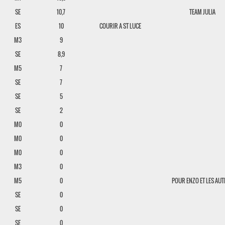
SE
10,7
TEAM JULIA
ES
10
COURIR A ST LUCE
M3
9
SE
8,9
M5
7
SE
7
SE
5
SE
2
M0
0
M0
0
M0
0
M3
0
M5
0
POUR ENZO ET LES AU
SE
0
SE
0
SE
0