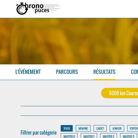
L'ÉVÉNEMENT
PARCOURS
RÉSULTATS
CO
5000 km Cours
TOUS
MINIME
CADET
JUNIOR
ESPOI
Filtrer par catégorie
MASTER 0
MASTER 1
MASTER 2
MASTER 3