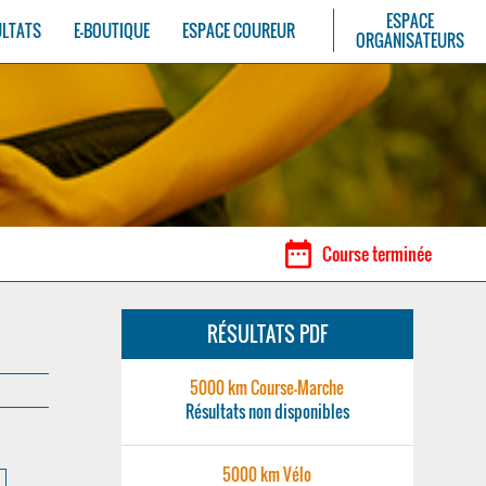
ESPACE
ULTATS
E-BOUTIQUE
ESPACE COUREUR
ORGANISATEURS
date_range
Course terminée
RÉSULTATS PDF
5000 km Course-Marche
Résultats non disponibles
5000 km Vélo