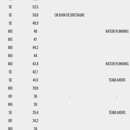
SE
53,5
SE
50,8
CN BAIN DE BRETAGNE
SE
48,9
M0
48
NATUR RUNNING
M5
47
M0
44,2
M0
44
M0
43,4
NATUR RUNNING
SE
42,7
SE
41,6
TEAM AXENS
M0
39,8
M1
36
-
-
M6
36
SE
35,4
TEAM AXENS
M1
34,2
M0
34