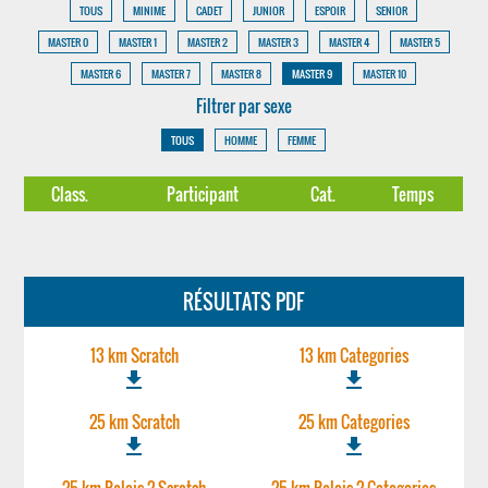
TOUS
MINIME
CADET
JUNIOR
ESPOIR
SENIOR
MASTER 0
MASTER 1
MASTER 2
MASTER 3
MASTER 4
MASTER 5
MASTER 6
MASTER 7
MASTER 8
MASTER 9
MASTER 10
Filtrer par sexe
TOUS
HOMME
FEMME
Class.
Participant
Cat.
Temps
RÉSULTATS PDF
13 km Scratch
13 km Categories
file_download
file_download
25 km Scratch
25 km Categories
file_download
file_download