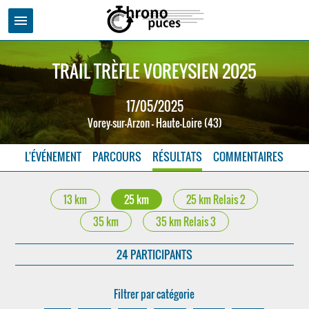
menu
TRAIL TRÈFLE VOREYSIEN 2025
17/05/2025
Vorey-sur-Arzon - Haute-Loire (43)
L'ÉVÉNEMENT
PARCOURS
RÉSULTATS
COMMENTAIRES
13 km
25 km
25 km Relais 2
35 km
35 km Relais 3
24 PARTICIPANTS
Filtrer par catégorie