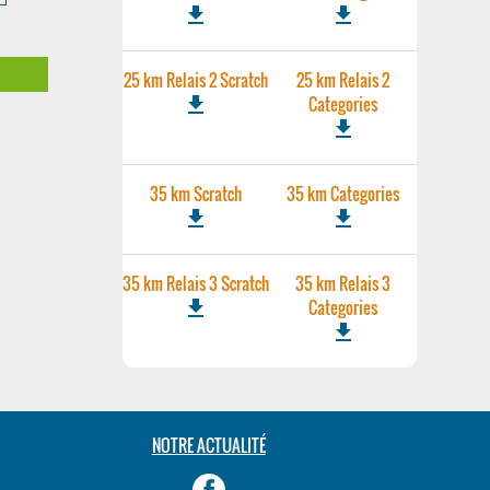
file_download
file_download
m
25 km Relais 2 Scratch
25 km Relais 2
file_download
Categories
file_download
35 km Scratch
35 km Categories
file_download
file_download
35 km Relais 3 Scratch
35 km Relais 3
file_download
Categories
file_download
NOTRE ACTUALITÉ