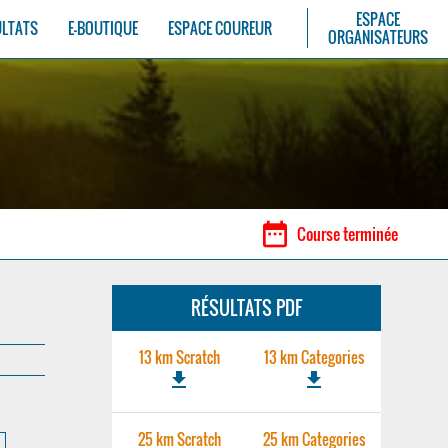
ESPACE
ULTATS
E-BOUTIQUE
ESPACE COUREUR
ORGANISATEURS
date_range
Course terminée
RÉSULTATS PDF
13 km Scratch
13 km Categories
file_download
file_download
25 km Scratch
25 km Categories