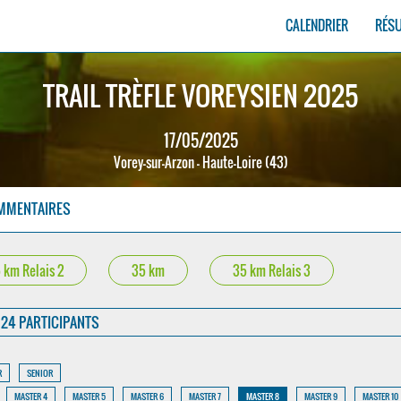
CALENDRIER
RÉS
TRAIL TRÈFLE VOREYSIEN 2025
17/05/2025
Vorey-sur-Arzon - Haute-Loire (43)
MMENTAIRES
 km Relais 2
35 km
35 km Relais 3
24 PARTICIPANTS
R
SENIOR
MASTER 4
MASTER 5
MASTER 6
MASTER 7
MASTER 8
MASTER 9
MASTER 10