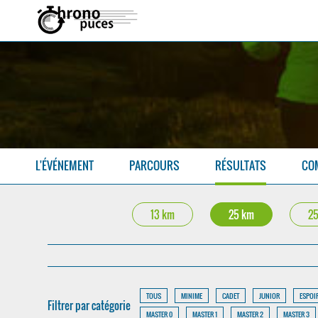
L'ÉVÉNEMENT
PARCOURS
RÉSULTATS
CO
13 km
25 km
25
TOUS
MINIME
CADET
JUNIOR
ESPOI
Filtrer par catégorie
MASTER 0
MASTER 1
MASTER 2
MASTER 3