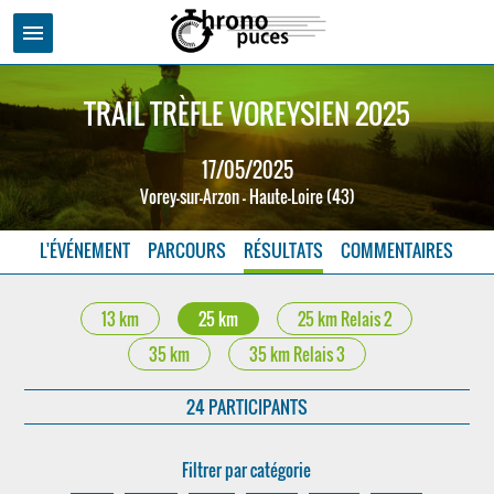
menu
TRAIL TRÈFLE VOREYSIEN 2025
17/05/2025
Vorey-sur-Arzon - Haute-Loire (43)
L'ÉVÉNEMENT
PARCOURS
RÉSULTATS
COMMENTAIRES
13 km
25 km
25 km Relais 2
35 km
35 km Relais 3
24 PARTICIPANTS
Filtrer par catégorie