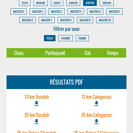
TOUS
MINIME
CADET
JUNIOR
ESPOIR
SENIOR
MASTER 0
MASTER 1
MASTER 2
MASTER 3
MASTER 4
MASTER 5
MASTER 6
MASTER 7
MASTER 8
MASTER 9
MASTER 10
Filtrer par sexe
TOUS
HOMME
FEMME
Class.
Participant
Cat.
Temps
RÉSULTATS PDF
13 km Scratch
13 km Categories
file_download
file_download
25 km Scratch
25 km Categories
file_download
file_download