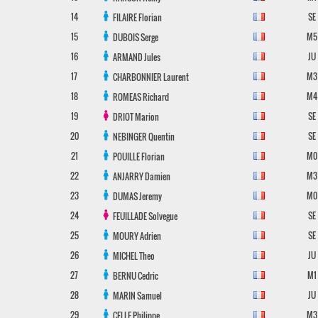
14
SE
FILAIRE
Florian
15
M5
DUBOIS
Serge
16
JU
ARMAND
Jules
17
M3
CHARBONNIER
Laurent
18
M4
ROMEAS
Richard
19
SE
DRIOT
Marion
20
SE
NEBINGER
Quentin
21
M0
POUILLE
Florian
22
M3
ANJARRY
Damien
23
M0
DUMAS
Jeremy
24
SE
FEUILLADE
Solvegue
25
SE
MOURY
Adrien
26
JU
MICHEL
Theo
27
M1
BERNU
Cedric
28
JU
MARIN
Samuel
29
M3
CELLE
Philippe