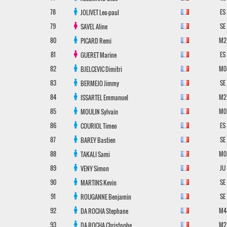
78
ES
JOLIVET
Leo-paul
79
SE
SAVEL
Aline
80
M2
PICARD
Remi
81
ES
GUERET
Marine
82
M0
BJELCEVIC
Dimitri
83
SE
BERMEJO
Jimmy
84
M2
ISSARTEL
Emmanuel
85
M0
MOULIN
Sylvain
86
ES
COURIOL
Timeo
87
SE
BAREY
Bastien
88
M0
TAKALI
Sami
89
JU
VENY
Simon
90
SE
MARTINS
Kevin
91
SE
ROUGANNE
Benjamin
92
M4
DA ROCHA
Stephane
93
M2
DA ROCHA
Christophe