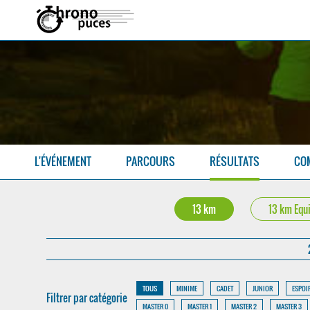
L'ÉVÉNEMENT
PARCOURS
RÉSULTATS
CO
13 km
13 km Equ
TOUS
MINIME
CADET
JUNIOR
ESPOI
Filtrer par catégorie
MASTER 0
MASTER 1
MASTER 2
MASTER 3