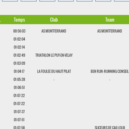
.
Temps
Club
Team
00:56:03
AS MONTFERRAND
AS MONTFERRAND
01:02:04
01:02:14
01:02:49
TRIATHLON LE PUY-EN-VELAY
01:03:09
01:04:17
LA FOULEE DU HAUT PILAT
BEN RUN -RUNNING CONSEIL
01:05:28
-
-
01:06:51
01:07:22
01:07:22
01:07:37
01:07:51
01:07:58
SUCEURS DE CAILLOUX