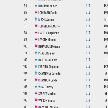
94
M2
DELORME
Xavier
95
M0
LOMBARD
Elodie
96
M1
MICHEL
Julien
97
M0
TOMBELAINE
Marie
98
M0
LIABEUF
Angelique
99
M0
LEROUX
Manon
100
SE
DEGAUQUE
Melissa
101
M0
PRADE
Romain
102
JU
DA ROCHA
Gabin
103
M3
FARGIER
Stephane
104
SE
CHAMBREY
Corentin
105
M0
CHAMBON
Cindy
106
M4
VIDAL
Thierry
107
SE
SERRES
Marine
108
SE
VALSON
Emma
109
SE
RAYNAUD
Manon