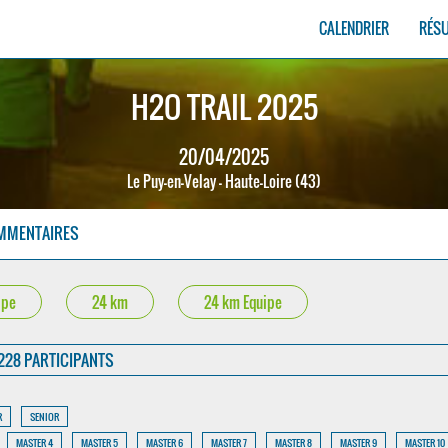
CALENDRIER
RÉS
H2O TRAIL 2025
20/04/2025
Le Puy-en-Velay - Haute-Loire (43)
MMENTAIRES
ipe
24 km
24 km Equipe
228 PARTICIPANTS
R
SENIOR
MASTER 4
MASTER 5
MASTER 6
MASTER 7
MASTER 8
MASTER 9
MASTER 10