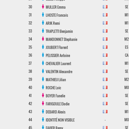
30
SE
MULLER
Emma
31
M1
LHOSTE
Francois
32
M1
ARIK
Remi
33
SE
TRAPLETTI
Benjamin
34
M2
MANDONNET
Stephanie
35
ES
JOUBERT
Florent
36
CA
PELISSIER
Antoine
37
M1
CHEVALIER
Laurent
38
SE
VALENTIN
Alexandre
39
M2
MATHIEU
Lilian
40
M0
ROCHE
Loic
41
SE
BOYER
Fanelie
42
SE
FARIGOULE
Elodie
43
M1
DEBARD
Alexis
44
-
M0
IDENTITÉ NON VISIBLE
45
SE
FAVIER
Remy