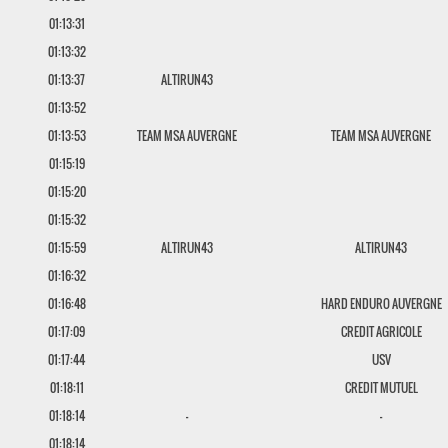
01:13:31
01:13:32
01:13:37
ALTIRUN43
01:13:52
01:13:53
TEAM MSA AUVERGNE
TEAM MSA AUVERGNE
01:15:19
01:15:20
01:15:32
01:15:59
ALTIRUN43
ALTIRUN43
01:16:32
01:16:48
HARD ENDURO AUVERGNE
01:17:09
CREDIT AGRICOLE
01:17:44
USV
01:18:11
CREDIT MUTUEL
01:18:14
-
-
01:18:14