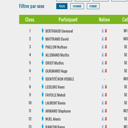
Filtrer par sexe
TOUS
HOMME
FEMME
Class.
Participant
Nation
Cat
1
M1
BERTHIAUD
Gwenael
2
M0
MATTRAND
David
3
SE
PAILLON
Nathan
4
SE
ALLEMAND
Mattis
5
SE
DRIOT
Mathis
6
SE
GUIGNAND
Hugo
7
-
M0
IDENTITÉ NON VISIBLE
8
SE
LESCURE
Remi
9
SE
FAYOLLE
Mehdi
10
SE
LAURENT
Kevin
11
M2
ARMAND
Stephane
12
SE
NUEL
Alexis
13
M1
RANCON
Remy