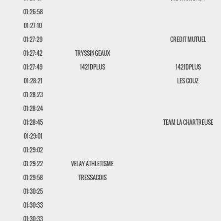
01:26:58
01:27:10
01:27:29
CREDIT MUTUEL
01:27:42
TRYSSINGEAUX
01:27:49
1421DPLUS
1421DPLUS
01:28:21
LES COUZ
01:28:23
01:28:24
01:28:45
TEAM LA CHARTREUSE
01:29:01
01:29:02
01:29:22
VELAY ATHLETISME
01:29:58
TRESSACOIS
01:30:25
01:30:33
01:30:33