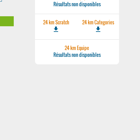
Résultats non disponibles
24 km Scratch
24 km Categories
file_download
file_download
24 km Equipe
Résultats non disponibles