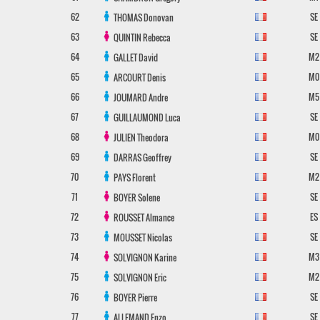
62
SE
THOMAS
Donovan
63
SE
QUINTIN
Rebecca
64
M2
GALLET
David
65
M0
ARCOURT
Denis
66
M5
JOUMARD
Andre
67
SE
GUILLAUMOND
Luca
68
M0
JULIEN
Theodora
69
SE
DARRAS
Geoffrey
70
M2
PAYS
Florent
71
SE
BOYER
Solene
72
ES
ROUSSET
Almance
73
SE
MOUSSET
Nicolas
74
M3
SOLVIGNON
Karine
75
M2
SOLVIGNON
Eric
76
SE
BOYER
Pierre
77
SE
ALLEMAND
Enzo