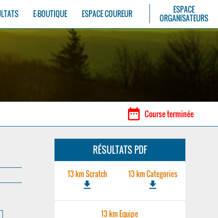
ESPACE
ULTATS
E-BOUTIQUE
ESPACE COUREUR
ORGANISATEURS
date_range
Course terminée
RÉSULTATS PDF
13 km Scratch
13 km Categories
file_download
file_download
13 km Equipe