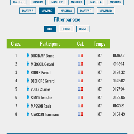
MASTER 0
MASTER 1
MASTER 2
MASTER 3
MASTER 4
MASTER 5
MASTER 6
MASTER 7
MASTER 8
MASTER 9
MASTER 10
Filtrer par sexe
TOUS
HOMME
FEMME
Class.
Participant
Cat.
Temps
1
M7
01:16:42
DUCHAMP
Bruno
2
M7
01:18:14
MERGOIL
Gerard
3
M7
01:24:32
ROGER
Pascal
4
M7
01:25:02
DESHORS
Gerard
5
M7
01:27:04
VOLLE
Charles
6
M7
01:29:05
SIMON
Jean-luc
7
M7
01:30:31
MASSON
Regis
8
M7
01:54:49
ALARCON
Jean-marc