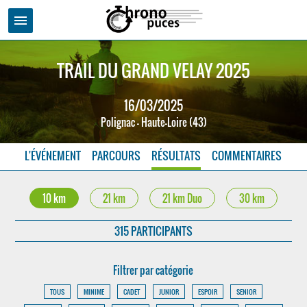
menu
TRAIL DU GRAND VELAY 2025
16/03/2025
Polignac - Haute-Loire (43)
L'ÉVÉNEMENT
PARCOURS
RÉSULTATS
COMMENTAIRES
10 km
21 km
21 km Duo
30 km
315 PARTICIPANTS
Filtrer par catégorie
TOUS
MINIME
CADET
JUNIOR
ESPOIR
SENIOR