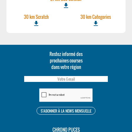
file_download
30 km Scratch
30 km Categories
file_download
file_download
Restez informé des
prochaines courses
dans votre région
CHRONO PUCES