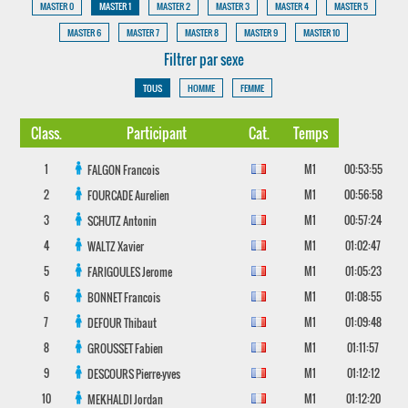
MASTER 0
MASTER 1
MASTER 2
MASTER 3
MASTER 4
MASTER 5
MASTER 6
MASTER 7
MASTER 8
MASTER 9
MASTER 10
Filtrer par sexe
TOUS
HOMME
FEMME
Class.
Participant
Cat.
Temps
1
M1
00:53:55
FALGON
Francois
2
M1
00:56:58
FOURCADE
Aurelien
3
M1
00:57:24
SCHUTZ
Antonin
4
M1
01:02:47
WALTZ
Xavier
5
M1
01:05:23
FARIGOULES
Jerome
6
M1
01:08:55
BONNET
Francois
7
M1
01:09:48
DEFOUR
Thibaut
8
M1
01:11:57
GROUSSET
Fabien
9
M1
01:12:12
DESCOURS
Pierre-yves
10
M1
01:12:20
MEKHALDI
Jordan