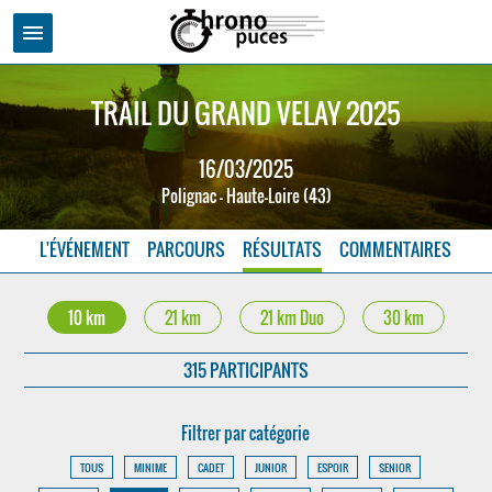
menu
TRAIL DU GRAND VELAY 2025
16/03/2025
Polignac - Haute-Loire (43)
L'ÉVÉNEMENT
PARCOURS
RÉSULTATS
COMMENTAIRES
10 km
21 km
21 km Duo
30 km
315 PARTICIPANTS
Filtrer par catégorie
TOUS
MINIME
CADET
JUNIOR
ESPOIR
SENIOR