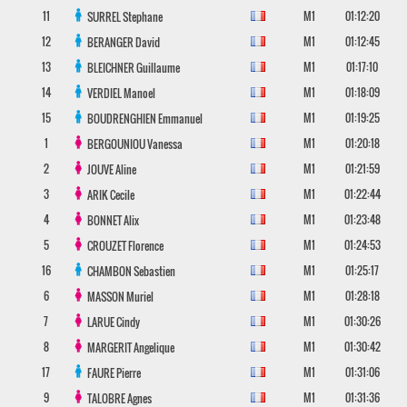
11
M1
01:12:20
SURREL
Stephane
12
M1
01:12:45
BERANGER
David
13
M1
01:17:10
BLEICHNER
Guillaume
14
M1
01:18:09
VERDIEL
Manoel
15
M1
01:19:25
BOUDRENGHIEN
Emmanuel
1
M1
01:20:18
BERGOUNIOU
Vanessa
2
M1
01:21:59
JOUVE
Aline
3
M1
01:22:44
ARIK
Cecile
4
M1
01:23:48
BONNET
Alix
5
M1
01:24:53
CROUZET
Florence
16
M1
01:25:17
CHAMBON
Sebastien
6
M1
01:28:18
MASSON
Muriel
7
M1
01:30:26
LARUE
Cindy
8
M1
01:30:42
MARGERIT
Angelique
17
M1
01:31:06
FAURE
Pierre
9
M1
01:31:36
TALOBRE
Agnes