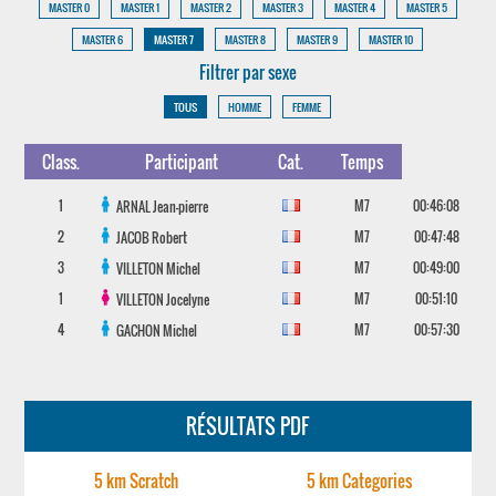
MASTER 0
MASTER 1
MASTER 2
MASTER 3
MASTER 4
MASTER 5
MASTER 6
MASTER 7
MASTER 8
MASTER 9
MASTER 10
Filtrer par sexe
TOUS
HOMME
FEMME
Class.
Participant
Cat.
Temps
1
M7
00:46:08
ARNAL
Jean-pierre
2
M7
00:47:48
JACOB
Robert
3
M7
00:49:00
VILLETON
Michel
1
M7
00:51:10
VILLETON
Jocelyne
4
M7
00:57:30
GACHON
Michel
RÉSULTATS PDF
5 km Scratch
5 km Categories