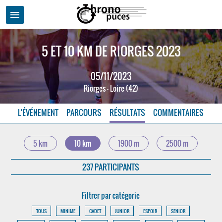
menu
5 ET 10 KM DE RIORGES 2023
05/11/2023
Riorges - Loire (42)
L'ÉVÉNEMENT
PARCOURS
RÉSULTATS
COMMENTAIRES
5 km
10 km
1900 m
2500 m
237 PARTICIPANTS
Filtrer par catégorie
TOUS
MINIME
CADET
JUNIOR
ESPOIR
SENIOR