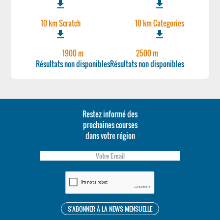
file_download
file_download
10 km Scratch
10 km Categories
file_download
file_download
1900 m
2500 m
Résultats non disponibles
Résultats non disponibles
Restez informé des
prochaines courses
dans votre région