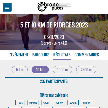
menu
5 ET 10 KM DE RIORGES 2023
05/11/2023
Riorges - Loire (42)
L'ÉVÉNEMENT
PARCOURS
RÉSULTATS
COMMENTAIRES
5 km
10 km
1900 m
2500 m
237 PARTICIPANTS
Filtrer par catégorie
TOUS
MINIME
CADET
JUNIOR
ESPOIR
SENIOR