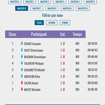
MASTER 0
MASTER 1
MASTER 2
MASTER 3
MASTER 4
MASTER 5
MASTER 6
MASTER 7
MASTER 8
MASTER 9
MASTER 10
Filtrer par sexe
TOUS
HOMME
FEMME
Class.
Participant
Cat.
Temps
1
M6
00:39:01
ERARD
Jacques
2
M6
00:46:43
JAULT
Dominique
3
M6
00:46:44
MAGNIN
Dominique
4
M6
00:51:09
TALARON
Philippe
5
M6
00:51:10
CHAUMETTE
Michel
6
M6
00:56:25
AKROUM
Riles
1
M6
00:59:00
JULIEN
Annie
2
M6
01:00:38
MAYET
Michele