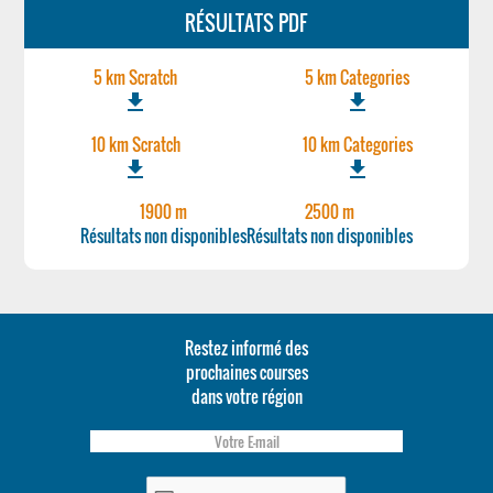
RÉSULTATS PDF
5 km Scratch
5 km Categories
file_download
file_download
10 km Scratch
10 km Categories
file_download
file_download
1900 m
2500 m
Résultats non disponibles
Résultats non disponibles
Restez informé des
prochaines courses
dans votre région