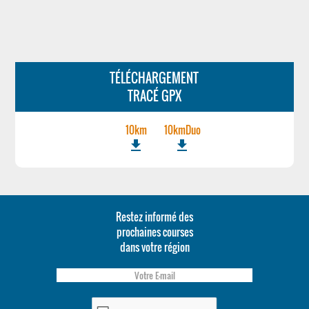
TÉLÉCHARGEMENT
TRACÉ GPX
10km
10kmDuo
file_download
file_download
Restez informé des
prochaines courses
dans votre région