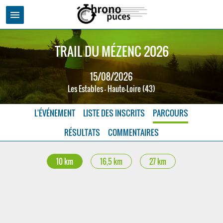
menu
TRAIL DU MÉZENC 2026
15/08/2026
Les Estables - Haute-Loire (43)
L'ÉVÉNEMENT
LISTE DES INSCRITS
PARCOURS
RÉSULTATS
COMMENTAIRES
10 km
16,5 km
27 km