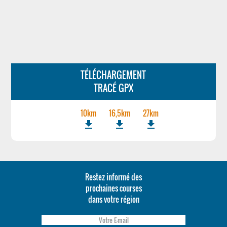
TÉLÉCHARGEMENT
TRACÉ GPX
10km
16,5km
27km
file_download
file_download
file_download
Restez informé des
prochaines courses
dans votre région