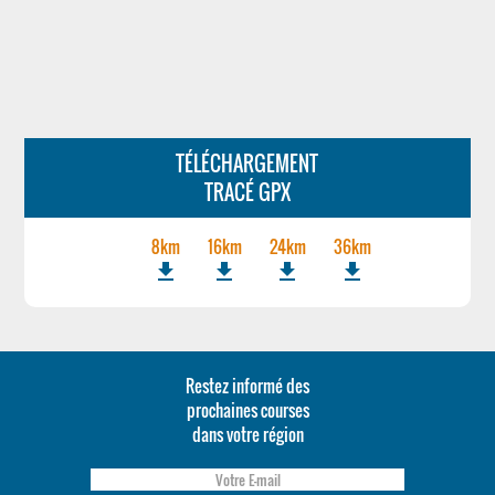
TÉLÉCHARGEMENT
TRACÉ GPX
8km
16km
24km
36km
file_download
file_download
file_download
file_download
Restez informé des
prochaines courses
dans votre région