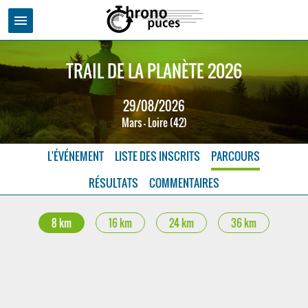
menu
TRAIL DE LA PLANÈTE 2026
29/08/2026
Mars - Loire (42)
L'ÉVÉNEMENT
LISTE DES INSCRITS
PARCOURS
RÉSULTATS
COMMENTAIRES
8 km
16 km
24 km
36 km