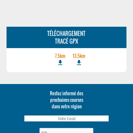
TÉLÉCHARGEMENT
TRACÉ GPX
7,5km
13,5km
file_download
file_download
Restez informé des
prochaines courses
dans votre région