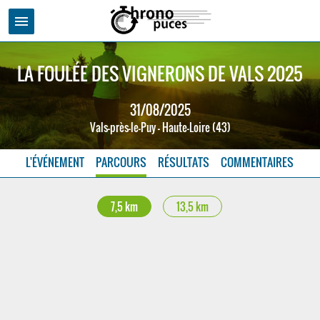
menu
LA FOULÉE DES VIGNERONS DE VALS 2025
31/08/2025
Vals-près-le-Puy - Haute-Loire (43)
L'ÉVÉNEMENT
PARCOURS
RÉSULTATS
COMMENTAIRES
7,5 km
13,5 km