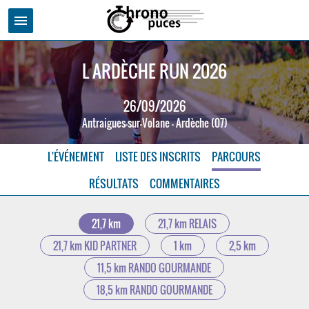
menu
L ARDÈCHE RUN 2026
26/09/2026
Antraigues-sur-Volane - Ardèche (07)
L'ÉVÉNEMENT
LISTE DES INSCRITS
PARCOURS
RÉSULTATS
COMMENTAIRES
21,7 km
21,7 km RELAIS
21,7 km KID PARTNER
1 km
2,5 km
11,5 km RANDO GOURMANDE
18,5 km RANDO GOURMANDE