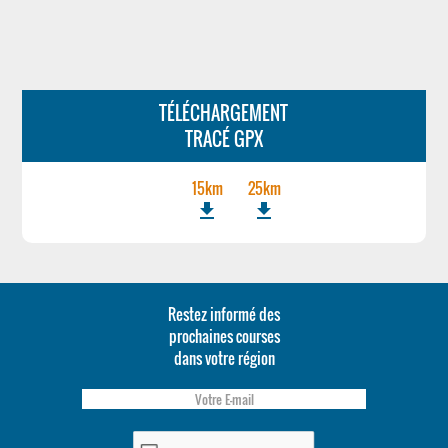
TÉLÉCHARGEMENT
TRACÉ GPX
15km
25km
file_download
file_download
Restez informé des
prochaines courses
dans votre région