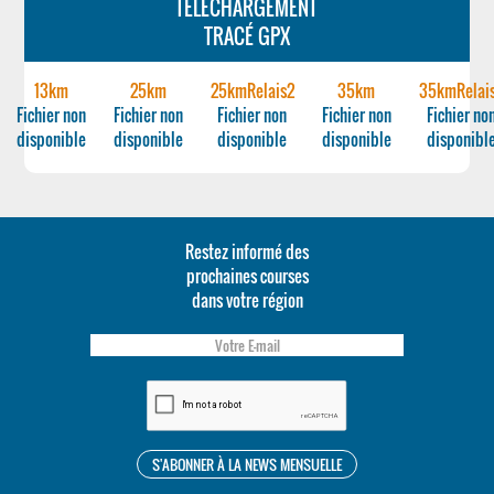
TÉLÉCHARGEMENT
TRACÉ GPX
13km
25km
25kmRelais2
35km
35kmRelai
Fichier non
Fichier non
Fichier non
Fichier non
Fichier no
disponible
disponible
disponible
disponible
disponibl
Restez informé des
prochaines courses
dans votre région