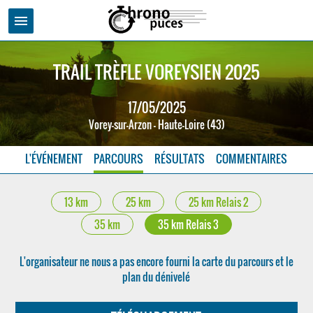
menu
TRAIL TRÈFLE VOREYSIEN 2025
17/05/2025
Vorey-sur-Arzon - Haute-Loire (43)
L'ÉVÉNEMENT
PARCOURS
RÉSULTATS
COMMENTAIRES
13 km
25 km
25 km Relais 2
35 km
35 km Relais 3
L'organisateur ne nous a pas encore fourni la carte du parcours et le
plan du dénivelé