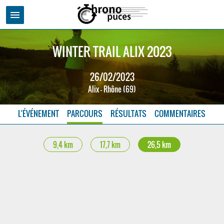
menu
WINTER TRAIL ALIX 2023
26/02/2023
Alix - Rhône (69)
L'ÉVÉNEMENT
PARCOURS
RÉSULTATS
COMMENTAIRES
9,4 km
17,7 km
26,5 km