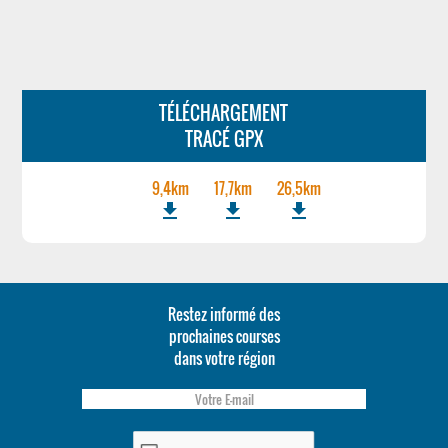
TÉLÉCHARGEMENT
TRACÉ GPX
9,4km
17,7km
26,5km
file_download
file_download
file_download
Restez informé des
prochaines courses
dans votre région