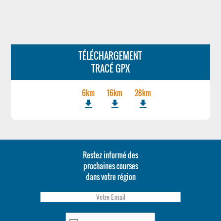
TÉLÉCHARGEMENT
TRACÉ GPX
6km
16km
28km
file_download
file_download
file_download
Restez informé des
prochaines courses
dans votre région