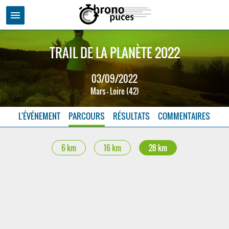
menu
TRAIL DE LA PLANÈTE 2022
03/09/2022
Mars - Loire (42)
L'ÉVÉNEMENT
PARCOURS
RÉSULTATS
COMMENTAIRES
6 km
16 km
28 km