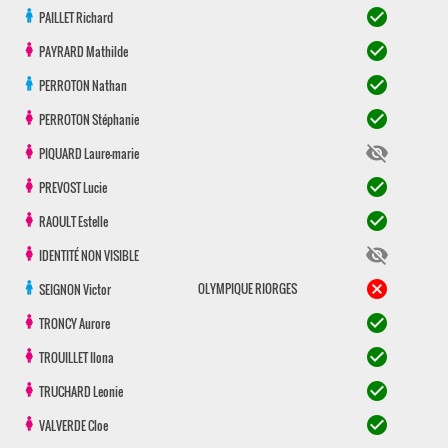
check_circle
PAILLET
Richard
check_circle
PAYRARD
Mathilde
check_circle
PERROTON
Nathan
check_circle
PERROTON
Stéphanie
visibility_off
PIQUARD
Laure-marie
check_circle
PREVOST
Lucie
check_circle
RAOULT
Estelle
visibility_off
IDENTITÉ NON VISIBLE
cancel
OLYMPIQUE RIORGES
SEIGNON
Victor
check_circle
TRONCY
Aurore
check_circle
TROUILLET
Ilona
check_circle
TRUCHARD
Leonie
check_circle
VALVERDE
Cloe