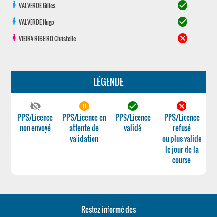
check_circle
VALVERDE
Gilles
check_circle
VALVERDE
Hugo
cancel
VIEIRA RIBEIRO
Christelle
LÉGENDE
visibility_off
pause_circle_filled
check_circle
cancel
PPS/Licence
PPS/Licence en
PPS/Licence
PPS/Licence
non envoyé
attente de
validé
refusé
validation
ou plus valide
le jour de la
course
Restez informé des