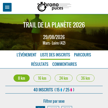
menu
TRAIL DE LA PLANÈTE 2026
29/08/2026
Mars - Loire (42)
L'ÉVÉNEMENT
LISTE DES INSCRITS
PARCOURS
RÉSULTATS
COMMENTAIRES
8 km
16 km
24 km
36 km
40 INSCRITS ( 15
/ 25
)
Filtrer par sexe