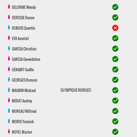
check_circle
DELORME
Wendy
check_circle
DERESSE
Hanae
cancel
DUBOIS
Quentin
check_circle
EVA
Auvolat
check_circle
GARCIA
Christian
check_circle
GARCIA
Gwendoline
check_circle
GENAMY
Gaëlle
check_circle
GEORGES
Romain
check_circle
OLYMPIQUE RIORGES
MAGNIN
Mickael
check_circle
MERAT
Audrey
check_circle
MOREAU
Wilfried
check_circle
MORIS
Yannick
check_circle
NOYEL
Marion