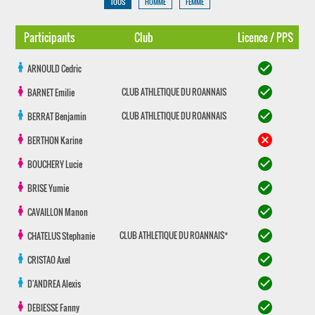
TOUS
HOMME
FEMME
Participants
Club
Licence / PPS
check_circle
ARNOULD
Cedric
check_circle
CLUB ATHLETIQUE DU ROANNAIS
BARNET
Emilie
check_circle
CLUB ATHLETIQUE DU ROANNAIS
BERRAT
Benjamin
cancel
BERTHON
Karine
check_circle
BOUCHERY
Lucie
check_circle
BRISE
Yumie
check_circle
CAVAILLON
Manon
check_circle
CLUB ATHLETIQUE DU ROANNAIS*
CHATELUS
Stephanie
check_circle
CRISTAO
Axel
check_circle
D'ANDREA
Alexis
check_circle
DEBIESSE
Fanny