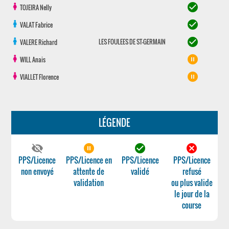
check_circle
TOJEIRA
Nelly
check_circle
VALAT
Fabrice
check_circle
LES FOULEES DE ST-GERMAIN
VALERE
Richard
pause_circle_filled
WILL
Anais
pause_circle_filled
VIALLET
Florence
LÉGENDE
visibility_off
pause_circle_filled
check_circle
cancel
PPS/Licence
PPS/Licence en
PPS/Licence
PPS/Licence
non envoyé
attente de
validé
refusé
validation
ou plus valide
le jour de la
course