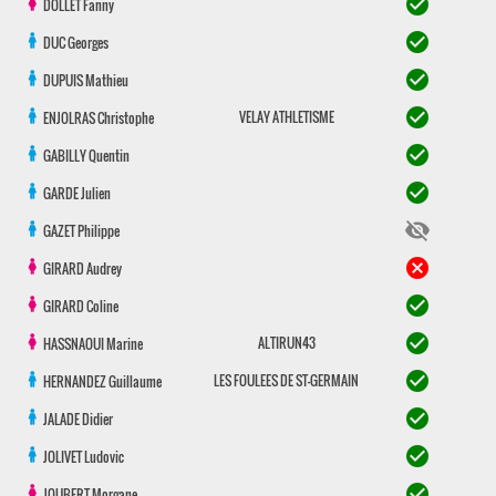
check_circle
DOLLET
Fanny
check_circle
DUC
Georges
check_circle
DUPUIS
Mathieu
check_circle
VELAY ATHLETISME
ENJOLRAS
Christophe
check_circle
GABILLY
Quentin
check_circle
GARDE
Julien
visibility_off
GAZET
Philippe
cancel
GIRARD
Audrey
check_circle
GIRARD
Coline
check_circle
ALTIRUN43
HASSNAOUI
Marine
check_circle
LES FOULEES DE ST-GERMAIN
HERNANDEZ
Guillaume
check_circle
JALADE
Didier
check_circle
JOLIVET
Ludovic
check_circle
JOUBERT
Morgane