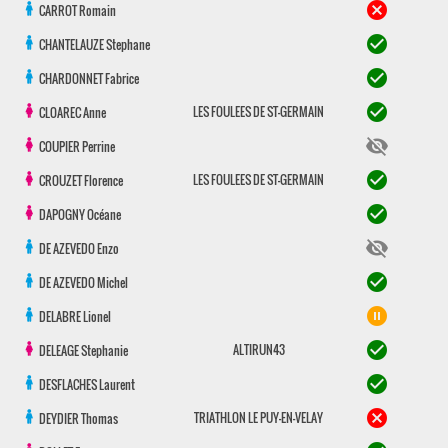
cancel
CARROT
Romain
check_circle
CHANTELAUZE
Stephane
check_circle
CHARDONNET
Fabrice
check_circle
LES FOULEES DE ST-GERMAIN
CLOAREC
Anne
visibility_off
COUPIER
Perrine
check_circle
LES FOULEES DE ST-GERMAIN
CROUZET
Florence
check_circle
DAPOGNY
Océane
visibility_off
DE AZEVEDO
Enzo
check_circle
DE AZEVEDO
Michel
pause_circle_filled
DELABRE
Lionel
check_circle
ALTIRUN43
DELEAGE
Stephanie
check_circle
DESFLACHES
Laurent
cancel
TRIATHLON LE PUY-EN-VELAY
DEYDIER
Thomas