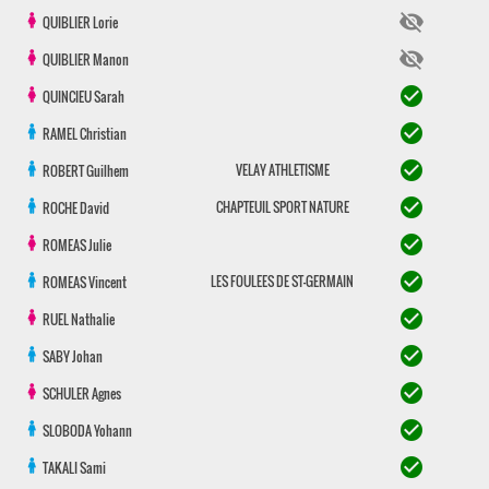
visibility_off
QUIBLIER
Lorie
visibility_off
QUIBLIER
Manon
check_circle
QUINCIEU
Sarah
check_circle
RAMEL
Christian
check_circle
VELAY ATHLETISME
ROBERT
Guilhem
check_circle
CHAPTEUIL SPORT NATURE
ROCHE
David
check_circle
ROMEAS
Julie
check_circle
LES FOULEES DE ST-GERMAIN
ROMEAS
Vincent
check_circle
RUEL
Nathalie
check_circle
SABY
Johan
check_circle
SCHULER
Agnes
check_circle
SLOBODA
Yohann
check_circle
TAKALI
Sami