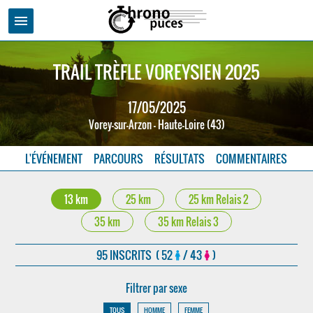
menu
TRAIL TRÈFLE VOREYSIEN 2025
17/05/2025
Vorey-sur-Arzon - Haute-Loire (43)
L'ÉVÉNEMENT
PARCOURS
RÉSULTATS
COMMENTAIRES
13 km
25 km
25 km Relais 2
35 km
35 km Relais 3
95 INSCRITS ( 52
/ 43
)
Filtrer par sexe
TOUS
HOMME
FEMME