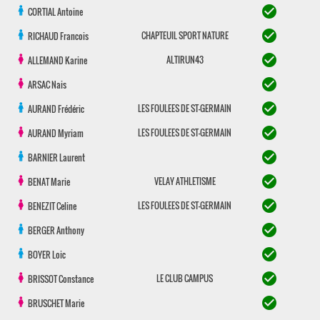
check_circle
CORTIAL
Antoine
check_circle
CHAPTEUIL SPORT NATURE
RICHAUD
Francois
check_circle
ALTIRUN43
ALLEMAND
Karine
check_circle
ARSAC
Nais
check_circle
LES FOULEES DE ST-GERMAIN
AURAND
Frédéric
check_circle
LES FOULEES DE ST-GERMAIN
AURAND
Myriam
check_circle
BARNIER
Laurent
check_circle
VELAY ATHLETISME
BENAT
Marie
check_circle
LES FOULEES DE ST-GERMAIN
BENEZIT
Celine
check_circle
BERGER
Anthony
check_circle
BOYER
Loic
check_circle
LE CLUB CAMPUS
BRISSOT
Constance
check_circle
BRUSCHET
Marie