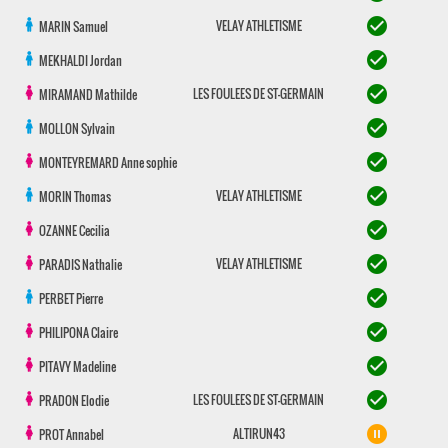
check_circle
VELAY ATHLETISME
MARIN
Samuel
check_circle
MEKHALDI
Jordan
check_circle
LES FOULEES DE ST-GERMAIN
MIRAMAND
Mathilde
check_circle
MOLLON
Sylvain
check_circle
MONTEYREMARD
Anne sophie
check_circle
VELAY ATHLETISME
MORIN
Thomas
check_circle
OZANNE
Cecilia
check_circle
VELAY ATHLETISME
PARADIS
Nathalie
check_circle
PERBET
Pierre
check_circle
PHILIPONA
Claire
check_circle
PITAVY
Madeline
check_circle
LES FOULEES DE ST-GERMAIN
PRADON
Elodie
pause_circle_filled
ALTIRUN43
PROT
Annabel