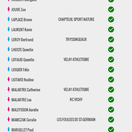
check_circle
JOUVE
Zoe
check_circle
CHAPTEUIL SPORT NATURE
LAPLACE
Bruno
check_circle
LAURENT
Kevin
check_circle
TRYSSINGEAUX
LEROY
Bertrand
check_circle
LHOSTE
Quentin
check_circle
VELAY ATHLETISME
LIFFAUD
Quentin
check_circle
LIOGIER
Félix
check_circle
LIOTARD
Nadine
check_circle
VELAY ATHLETISME
MALARTRE
Catherine
check_circle
RC VICHY
MALARTRE
Lea
check_circle
MALEYSSON
Aurelie
check_circle
LES FOULEES DE ST-GERMAIN
MAMCZAK
Coralie
check_circle
MARGILLET
Paul