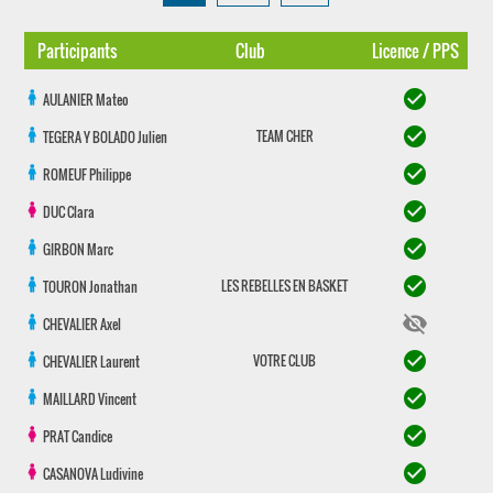
Participants
Club
Licence / PPS
check_circle
AULANIER
Mateo
check_circle
TEAM CHER
TEGERA Y BOLADO
Julien
check_circle
ROMEUF
Philippe
check_circle
DUC
Clara
check_circle
GIRBON
Marc
check_circle
LES REBELLES EN BASKET
TOURON
Jonathan
visibility_off
CHEVALIER
Axel
check_circle
VOTRE CLUB
CHEVALIER
Laurent
check_circle
MAILLARD
Vincent
check_circle
PRAT
Candice
check_circle
CASANOVA
Ludivine