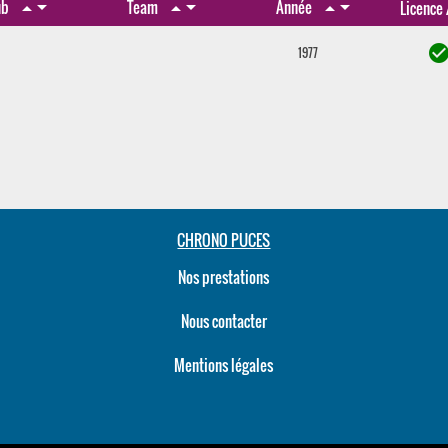
arrow_drop_down
arrow_drop_down
arrow_drop_down
ub
Team
Année
arrow_drop_up
arrow_drop_up
arrow_drop_up
Licence
check_circ
1977
CHRONO PUCES
Nos prestations
Nous contacter
Mentions légales