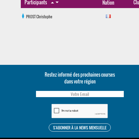
arrow_drop_down
Participants
Cl
arrow_drop_up
Nation
PROST
Christophe
Restez informé des prochaines courses
dans votre région