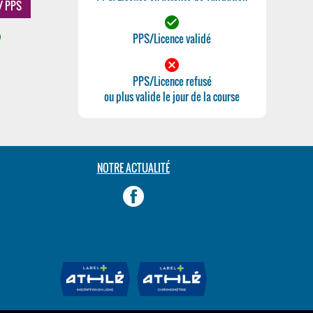
 / PPS
check_circle
le
PPS/Licence validé
cancel
PPS/Licence refusé
ou plus valide le jour de la course
NOTRE ACTUALITÉ