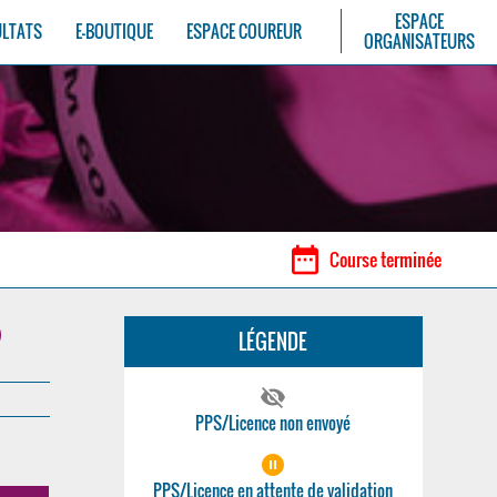
ESPACE
ULTATS
E-BOUTIQUE
ESPACE COUREUR
ORGANISATEURS
date_range
Course terminée
LÉGENDE
visibility_off
PPS/Licence non envoyé
pause_circle_filled
PPS/Licence en attente de validation