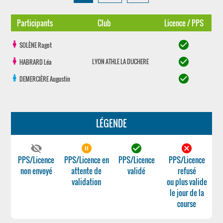
Participants
Club
Licence / PPS
check_circle
SOLÈNE
Ragot
check_circle
LYON ATHLE LA DUCHERE
HABRARD
Léa
check_circle
DEMERCIÈRE
Augustin
LÉGENDE
visibility_off
pause_circle_filled
check_circle
cancel
PPS/Licence
PPS/Licence en
PPS/Licence
PPS/Licence
non envoyé
attente de
validé
refusé
validation
ou plus valide
le jour de la
course