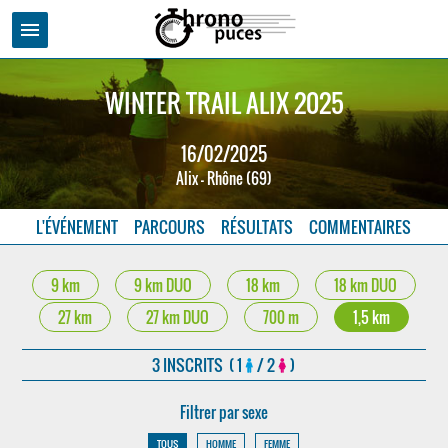
menu
WINTER TRAIL ALIX 2025
16/02/2025
Alix - Rhône (69)
L'ÉVÉNEMENT
PARCOURS
RÉSULTATS
COMMENTAIRES
9 km
9 km DUO
18 km
18 km DUO
27 km
27 km DUO
700 m
1,5 km
3 INSCRITS ( 1
/ 2
)
Filtrer par sexe
TOUS
HOMME
FEMME